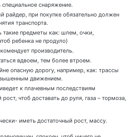
ь специальное снаряжение.
й райдер, при покупке обязательно должен
нятия транспорта.
 такие предметы как: шлем, очки,
чтоб ребенка не продуло)
екомендует производитель.
аться вдвоем, тем более втроем.
йне опасную дорогу, например, как: трассы
повышенным движением.
риведет к плачевным последствиям
рост, чтоб доставать до руля, газа – тормоза,
ески- иметь достаточный рост, массу.
авновешен, спокоен, чтоб ничего не