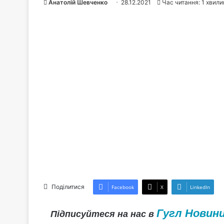
Анатолій Шевченко
28.12.2021
Час читання: 1 хвили
Поділитися
Facebook
X
LinkedIn
Гугл Новин
Підписуйтеся на нас в