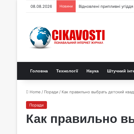
08.08.2026
Новини
Хімікам вдалося простежити
Головна
Технології
Наука
Штучний інт
Home
/
Поради
/
Как правильно выбрать детский ква
Поради
Как правильно в