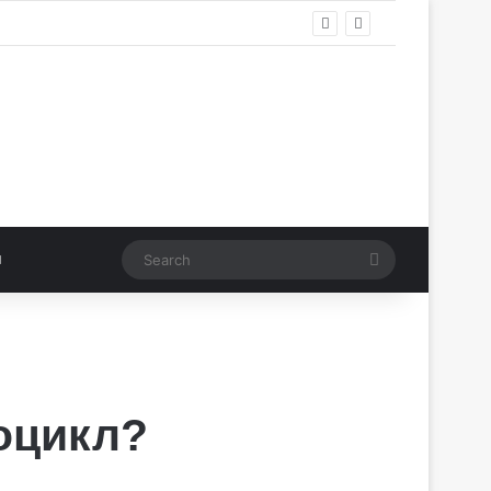
Search
оцикл?