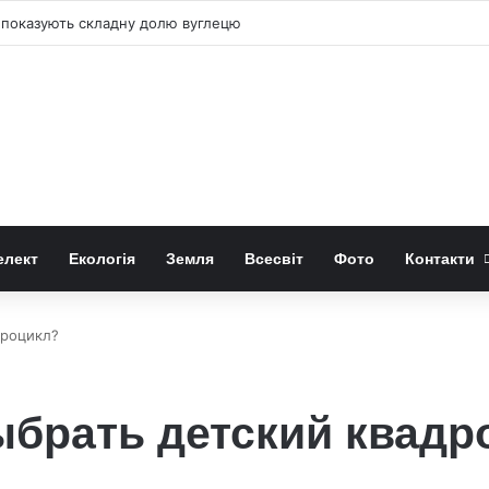
, як CO₂ з повітря перетворюється на графіт
елект
Екологія
Земля
Всесвіт
Фото
Контакти
дроцикл?
ыбрать детский квадр