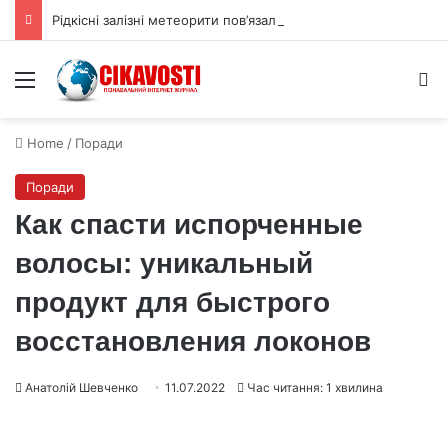
Рідкісні залізні метеорити пов’язали з ядром астероїда Вести
Menu
S
Home
/
Поради
Поради
Как спасти испорченные
волосы: уникальный
продукт для быстрого
восстановления локонов
Анатолій Шевченко
11.07.2022
Час читання: 1 хвилина