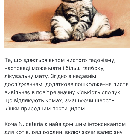
Те, що здається актом чистого гедонізму,
насправді може мати і більш глибоку,
лікувальну мету. Згідно з недавнім
дослідженням, додаткове пошкодження листя
вивільняє в повітря значну кількість сполук,
що відлякують комах, змащуючи шерсть
кішки природним пестицидом.
Хоча N. cataria є найвідомішим інтоксикантом
для котів, ряд рослин, включаючи валеріану