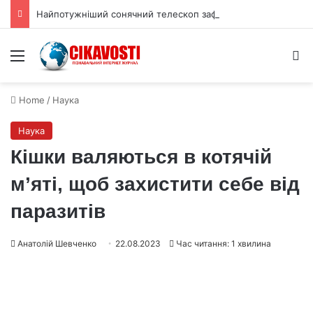
Найпотужніший сонячний телескоп зафіксував тисячі міні‑вихорів на Сонці
Menu
S
Home
/
Наука
Наука
Кішки валяються в котячій
м’яті, щоб захистити себе від
паразитів
Анатолій Шевченко
22.08.2023
Час читання: 1 хвилина