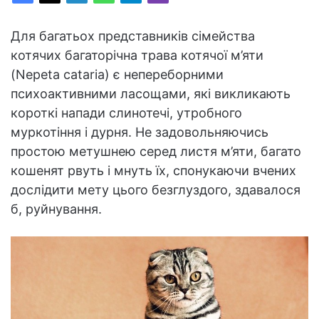
Для багатьох представників сімейства
котячих багаторічна трава котячої м’яти
(Nepeta cataria) є непереборними
психоактивними ласощами, які викликають
короткі напади слинотечі, утробного
муркотіння і дурня. Не задовольняючись
простою метушнею серед листя м’яти, багато
кошенят рвуть і мнуть їх, спонукаючи вчених
дослідити мету цього безглуздого, здавалося
б, руйнування.