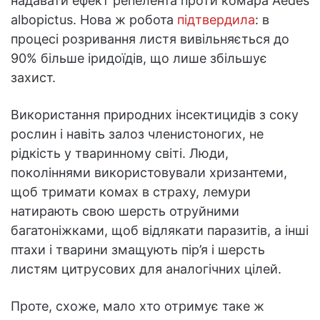
надавати ефект репелента проти комара Aedes
albopictus. Нова ж робота
підтвердила
: в
процесі розривання листя вивільняється до
90% більше іридоїдів, що лише збільшує
захист.
Використання природних інсектицидів з соку
рослин і навіть залоз членистоногих, не
рідкість у тваринному світі. Люди,
поколіннями використовували хризантеми,
щоб тримати комах в страху, лемури
натирають свою шерсть отруйними
багатоніжками, щоб відлякати паразитів, а інші
птахи і тварини змащують пір’я і шерсть
листям цитрусових для аналогічних цілей.
Проте, схоже, мало хто отримує таке ж