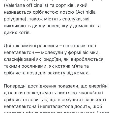
(Valeriana officinalis) та сорт ківі, який
називається сріблястою лозою (Actinidia
polygama), також містять сполуки, які
викликають дивну поведінку у домашніх та
диких котів.
Дві такі хімічні речовини – непеталактол і
непеталактон — молекули у формі вісімки,
класифіковані як іридоїди, які виробляються
такими рослинами, як котяча м’ята та
срібляста лоза для захисту від комах.
Попередні дослідження показали, що енергійні
дії кішки пошкоджують листя котячої м’яти і
сріблястої лози так, що в результаті кількості
непеталактона і непеталактола досить, щоб