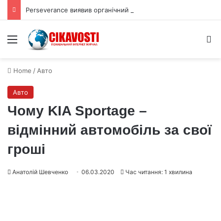
Perseverance виявив органічний вуглець під поверхнею Марса
Menu
S
Home
/
Авто
Авто
Чому KIA Sportage –
відмінний автомобіль за свої
гроші
Анатолій Шевченко
06.03.2020
Час читання: 1 хвилина