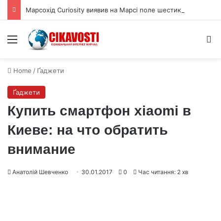
Марсохід Curiosity виявив на Марсі поле шестикутних тріщин
Menu
S
Home
/
Ґаджети
Ґаджети
Купить смартфон xiaomi в
Киеве: на что обратить
внимание
Анатолій Шевченко
30.01.2017
0
Час читання: 2 хв