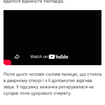
вдалося відкинути леопарда.
Після цього чоловік схопив палицю, що стояла
в дверному отворі і з її допомогою відігнав
звіра. У підсумку хижачка ретирувалася на
сусіднє поле цукрового очерету.