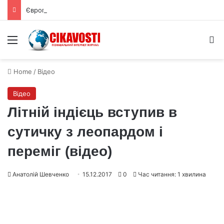
Європейські лісові пожежі показують новий рівень кліматичного ризику
Menu
S
Home
/
Відео
Відео
Літній індієць вступив в
сутичку з леопардом і
переміг (відео)
Анатолій Шевченко
15.12.2017
0
Час читання: 1 хвилина