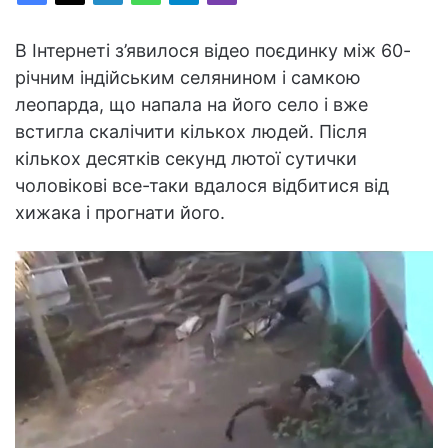
В Інтернеті з’явилося відео поєдинку між 60-
річним індійським селянином і самкою
леопарда, що напала на його село і вже
встигла скалічити кількох людей. Після
кількох десятків секунд лютої сутички
чоловікові все-таки вдалося відбитися від
хижака і прогнати його.