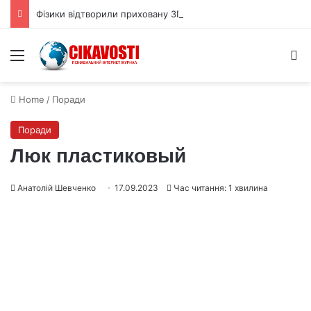
Фізики відтворили приховану 3D форму квантової хвильової функції
Menu
S
Home
/
Поради
Поради
Люк пластиковый
Анатолій Шевченко
17.09.2023
Час читання: 1 хвилина