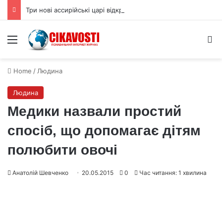
Три нові ассирійські царі відкривають більш криваву історію
Menu
S
Home
/
Людина
Людина
Медики назвали простий
спосіб, що допомагає дітям
полюбити овочі
Анатолій Шевченко
20.05.2015
0
Час читання: 1 хвилина