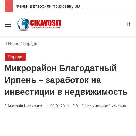
Фізики відтворили приховану 3D форму квантової хвильової функції
Menu
S
Home
/
Поради
Поради
Микрорайон Благодатный
Ирпень – заработок на
инвестиции в недвижимость
Анатолій Шевченко
20.01.2016
0
Час читання: 1 хвилина