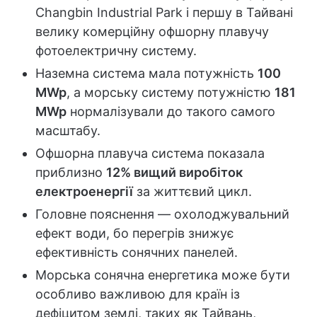
Changbin Industrial Park і першу в Тайвані
велику комерційну офшорну плавучу
фотоелектричну систему.
Наземна система мала потужність
100
MWp
, а морську систему потужністю
181
MWp
нормалізували до такого самого
масштабу.
Офшорна плавуча система показала
приблизно
12% вищий виробіток
електроенергії
за життєвий цикл.
Головне пояснення — охолоджувальний
ефект води, бо перегрів знижує
ефективність сонячних панелей.
Морська сонячна енергетика може бути
особливо важливою для країн із
дефіцитом землі, таких як Тайвань,