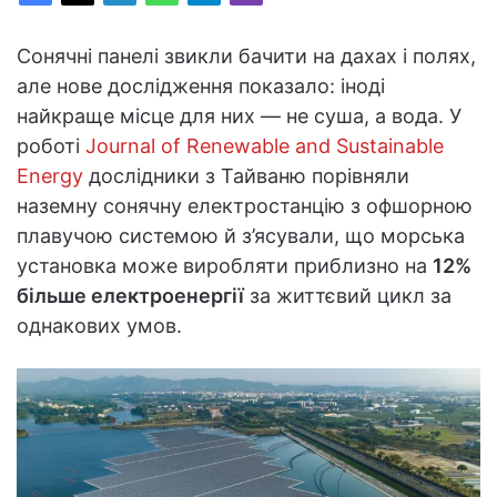
Сонячні панелі звикли бачити на дахах і полях,
але нове дослідження показало: іноді
найкраще місце для них — не суша, а вода. У
роботі
Journal of Renewable and Sustainable
Energy
дослідники з Тайваню порівняли
наземну сонячну електростанцію з офшорною
плавучою системою й з’ясували, що морська
установка може виробляти приблизно на
12%
більше електроенергії
за життєвий цикл за
однакових умов.