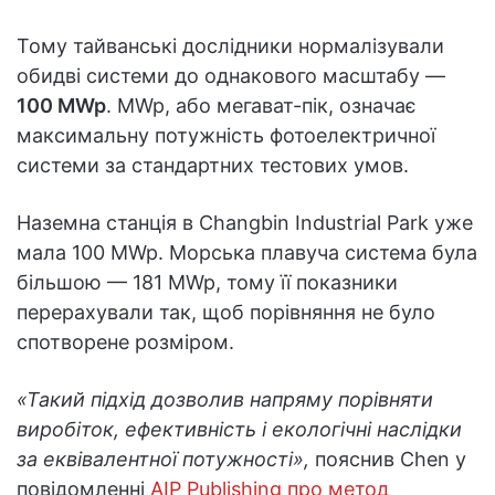
Тому тайванські дослідники нормалізували
обидві системи до однакового масштабу —
100 MWp
. MWp, або мегават-пік, означає
максимальну потужність фотоелектричної
системи за стандартних тестових умов.
Наземна станція в Changbin Industrial Park уже
мала 100 MWp. Морська плавуча система була
більшою — 181 MWp, тому її показники
перерахували так, щоб порівняння не було
спотворене розміром.
«Такий підхід дозволив напряму порівняти
виробіток, ефективність і екологічні наслідки
за еквівалентної потужності»,
пояснив Chen у
повідомленні
AIP Publishing про метод