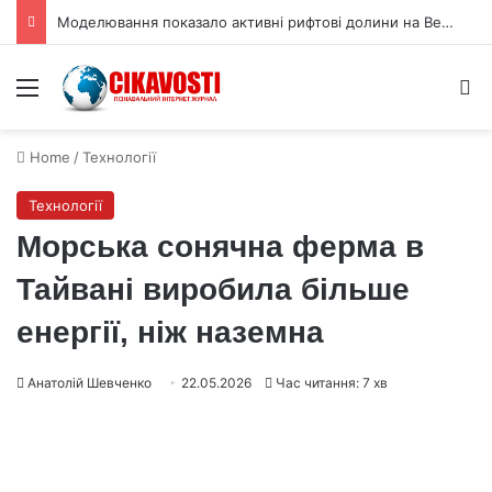
Моделювання показало активні рифтові долини на Венері
Menu
S
Home
/
Технології
Технології
Морська сонячна ферма в
Тайвані виробила більше
енергії, ніж наземна
Анатолій Шевченко
22.05.2026
Час читання: 7 хв