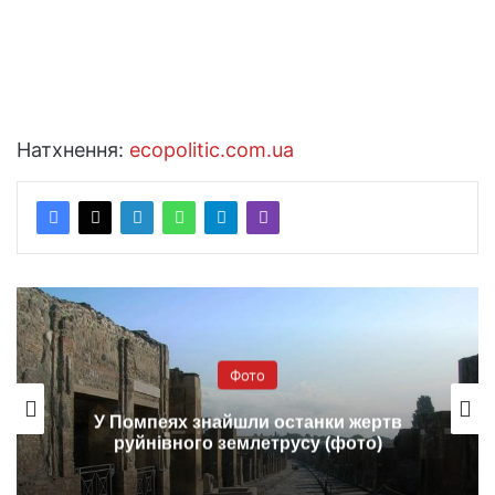
Натхнення:
ecopolitic.com.ua
Фото
Екологічний будиночок площею
всього 13 кв. метрів (фото+відео)