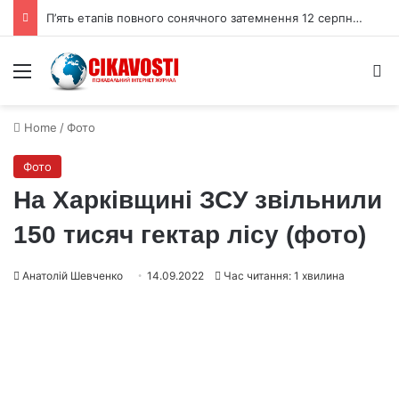
П’ять етапів повного сонячного затемнення 12 серпня 2026 року
Menu
S
Home
/
Фото
Фото
На Харківщині ЗСУ звільнили
150 тисяч гектар лісу (фото)
Анатолій Шевченко
14.09.2022
Час читання: 1 хвилина