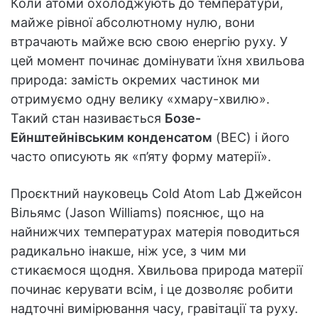
Коли атоми охолоджують до температури,
майже рівної абсолютному нулю, вони
втрачають майже всю свою енергію руху. У
цей момент починає домінувати їхня хвильова
природа: замість окремих частинок ми
отримуємо одну велику «хмару-хвилю».
Такий стан називається
Бозе-
Ейнштейнівським конденсатом
(BEC) і його
часто описують як «п’яту форму матерії».
Проєктний науковець Cold Atom Lab Джейсон
Вільямс (Jason Williams) пояснює, що на
найнижчих температурах матерія поводиться
радикально інакше, ніж усе, з чим ми
стикаємося щодня. Хвильова природа матерії
починає керувати всім, і це дозволяє робити
надточні вимірювання часу, гравітації та руху.