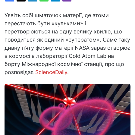
Уявіть собі шматочок матерії, де атоми
перестають бути «кульками» і
перетворюються на одну велику хвилю, що
поводиться як єдиний «суператом». Саме таку
дивну п’яту форму матерії NASA зараз створює
в космосі в лабораторії Cold Atom Lab на
борту Міжнародної космічної станції, про що
розповідає
ScienceDaily
.