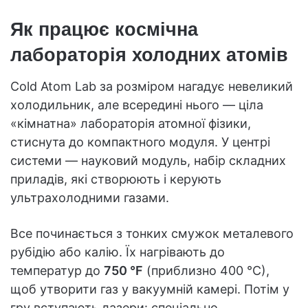
Як працює космічна
лабораторія холодних атомів
Cold Atom Lab за розміром нагадує невеликий
холодильник, але всередині нього — ціла
«кімнатна» лабораторія атомної фізики,
стиснута до компактного модуля. У центрі
системи — науковий модуль, набір складних
приладів, які створюють і керують
ультрахолодними газами.
Все починається з тонких смужок металевого
рубідію або калію. Їх нагрівають до
температур до
750 °F
(приблизно 400 °C),
щоб утворити газ у вакуумній камері. Потім у
гру вступають лазери: спеціально