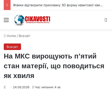
Фізики відтворили приховану 3D форму квантової хвильової функції
Menu
S
Home
/
Всесвіт
Всесвіт
На МКС вирощують п’ятий
стан матерії, що поводиться
як хвиля
24.06.2026
Час читання: 4 хв