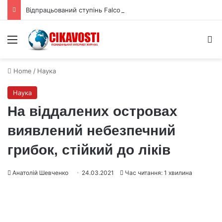
Відпрацьований ступінь Falcon 9 утворив новий кратер на Місяці
Menu
S
Home
/
Наука
Наука
На віддалених островах
виявлений небезпечний
грибок, стійкий до ліків
Анатолій Шевченко
24.03.2021
Час читання: 1 хвилина