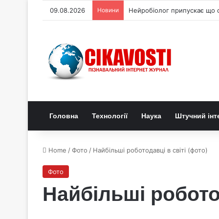
09.08.2026
Новини
Нейробіолог припускає що с
Головна
Технології
Наука
Штучний інт
Home
/
Фото
/
Найбільші роботодавці в світі (фото)
Фото
Найбільші роботод