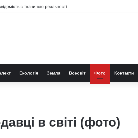
відомість є тканиною реальності
елект
Екологія
Земля
Всесвіт
Фото
Контакти
авці в світі (фото)