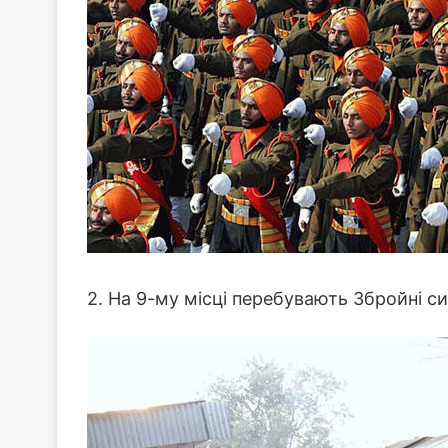
2. На 9-му місці перебувають Збройні сил