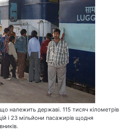
і, що належить державі. 115 тисяч кілометрів
цій і 23 мільйони пасажирів щодня
вників.