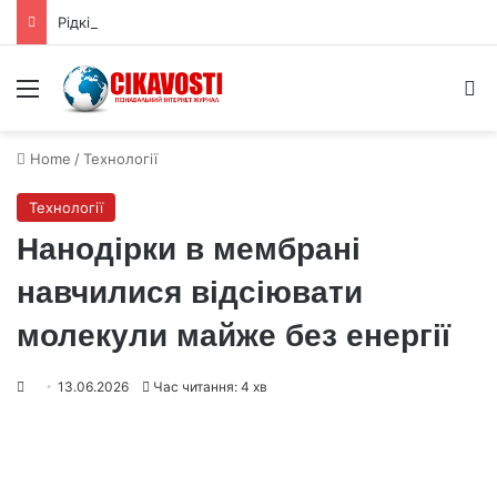
Рідкісні залізні метеорити пов’язали з ядром астероїда Вести
Menu
S
Home
/
Технології
Технології
Нанодірки в мембрані
навчилися відсіювати
молекули майже без енергії
13.06.2026
Час читання: 4 хв