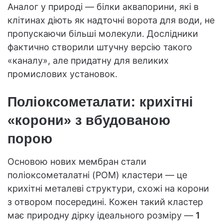
Аналог у природі — білки аквапорини, які в
клітинах діють як надточні ворота для води, не
пропускаючи більші молекули. Дослідники
фактично створили штучну версію такого
«каналу», але придатну для великих
промислових установок.
Поліоксометалати: крихітні
«корони» з вбудованою
порою
Основою нових мембран стали
поліоксометалатні (POM) кластери — це
крихітні металеві структури, схожі на корони
з отвором посередині. Кожен такий кластер
має природну дірку ідеального розміру —
1