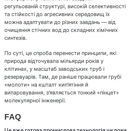
регульованій структурі, високій селективності
та стійкості до агресивних середовищ їх
можна адаптувати до різних завдань — від
очищення стічних вод до складних хімічних
синтезів.
По суті, це спроба перенести принципи, які
природа відточувала мільярди років у
клітинах, у масштаб заводських труб і
резервуарів. Там, де раніше працювали грубі
«молоти» на кшталт кип’ятіння й
випаровування, з’являється тонкий «пінцет»
молекулярної інженерії.
FAQ
Це вже готова промислова технологія чи поки