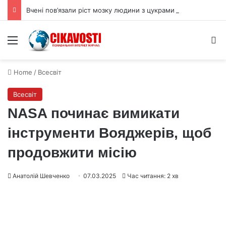
Вчені пов’язали ріст мозку людини з цукрами в раціоні
Menu
S
Home
/
Всесвіт
Всесвіт
NASA починає вимикати
інструменти Вояджерів, щоб
продовжити місію
Анатолій Шевченко
07.03.2025
Час читання: 2 хв