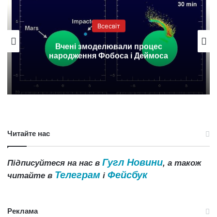
Всесвіт
Вчені змоделювали процес
народження Фобоса і Деймоса
Читайте нас
Гугл Новини
Підписуйтеся на нас в
, а також
Телеграм
Фейсбук
читайте в
і
Реклама