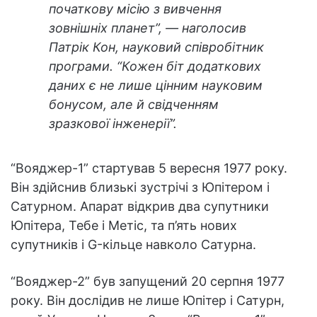
початкову місію з вивчення
зовнішніх планет”, — наголосив
Патрік Кон, науковий співробітник
програми. “Кожен біт додаткових
даних є не лише цінним науковим
бонусом, але й свідченням
зразкової інженерії”.
“Вояджер-1” стартував 5 вересня 1977 року.
Він здійснив близькі зустрічі з Юпітером і
Сатурном. Апарат відкрив два супутники
Юпітера, Тебе і Метіс, та п’ять нових
супутників і G-кільце навколо Сатурна.
“Вояджер-2” був запущений 20 серпня 1977
року. Він дослідив не лише Юпітер і Сатурн,