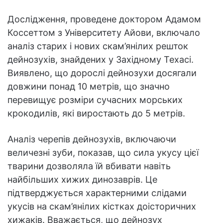
Дослідження, проведене доктором Адамом
Коссеттом з Університету Айови, включало
аналіз старих і нових скам’янілих решток
дейнозухів, знайдених у Західному Техасі.
Виявлено, що дорослі дейнозухи досягали
довжини понад 10 метрів, що значно
перевищує розміри сучасних морських
крокодилів, які виростають до 5 метрів.
Аналіз черепів дейнозухів, включаючи
величезні зуби, показав, що сила укусу цієї
тварини дозволяла їй вбивати навіть
найбільших хижих динозаврів. Це
підтверджується характерними слідами
укусів на скам’янілих кістках доісторичних
хижаків. Вважається, що дейнозух