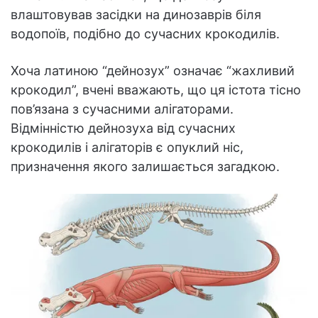
влаштовував засідки на динозаврів біля
водопоїв, подібно до сучасних крокодилів.
Хоча латиною “дейнозух” означає “жахливий
крокодил”, вчені вважають, що ця істота тісно
пов’язана з сучасними алігаторами.
Відмінністю дейнозуха від сучасних
крокодилів і алігаторів є опуклий ніс,
призначення якого залишається загадкою.