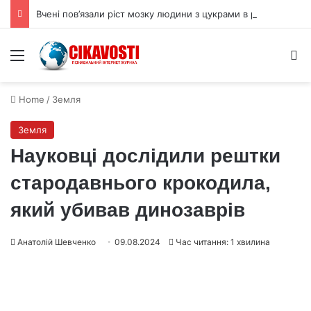
Вчені пов’язали ріст мозку людини з цукрами в раціоні
Menu
S
Home
/
Земля
Земля
Науковці дослідили рештки
стародавнього крокодила,
який убивав динозаврів
Анатолій Шевченко
09.08.2024
Час читання: 1 хвилина