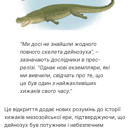
“Ми досі не знайшли жодного
повного скелета дейнозуха”, –
зазначають дослідники в прес-
релізі. “Однак нові екземпляри, які
ми вивчили, свідчать про те, що
це був один з найжахливіших
хижаків свого часу.”
Це відкриття додає нових розумінь до історії
хижаків мезозойської ери, підтверджуючи, що
дейнозух був потужним і небезпечним