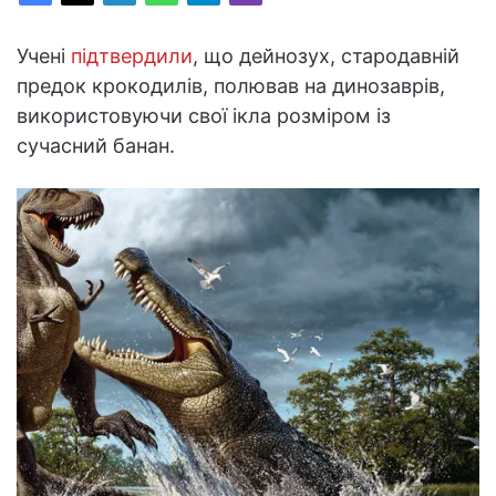
Учені
підтвердили
, що дейнозух, стародавній
предок крокодилів, полював на динозаврів,
використовуючи свої ікла розміром із
сучасний банан.