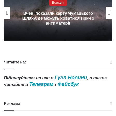
Всесвіт
Вчені показали карту Чумацького
Шляху, де можуть ховатися зірки з
антиматерії
Читайте нас
Гугл Новини
Підписуйтеся на нас в
, а також
Телеграм
Фейсбук
читайте в
і
Реклама