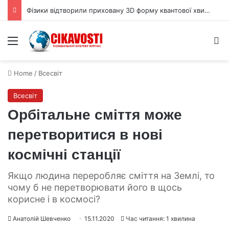
Фізики відтворили приховану 3D форму квантової хвильової функції
Menu
S
Home
/
Всесвіт
Всесвіт
Орбітальне сміття може
перетворитися в нові
космічні станції
Якщо людина переробляє сміття на Землі, то
чому б не перетворювати його в щось
корисне і в космосі?
Анатолій Шевченко
15.11.2020
Час читання: 1 хвилина