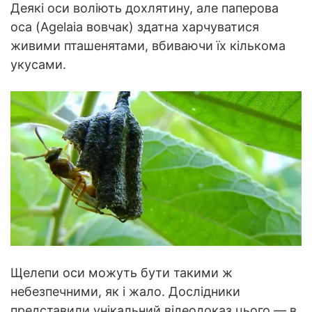
Деякі оси воліють дохлятину, але паперова
оса (Agelaia вовчак) здатна харчуватися
живими пташенятами, вбиваючи їх кількома
укусами.
Щелепи оси можуть бути такими ж
небезпечними, як і жало. Дослідники
представили унікальний відеодоказ цього — в