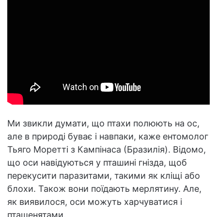
Ми звикли думати, що птахи полюють на ос,
але в природі буває і навпаки, каже ентомолог
Тьяго Моретті з Кампінаса (Бразилія). Відомо,
що оси навідуються у пташині гнізда, щоб
перекусити паразитами, такими як кліщі або
блохи. Також вони поїдають мерлятину. Але,
як виявилося, оси можуть харчуватися і
пташенятами.