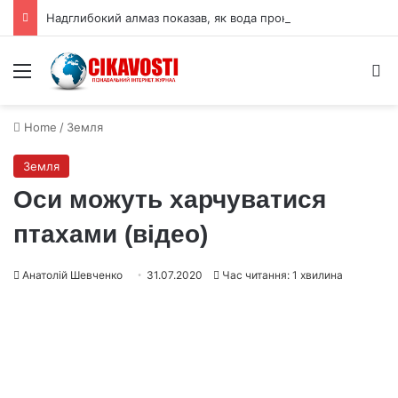
Надглибокий алмаз показав, як вода проникає в мантію Землі
Menu
S
Home
/
Земля
Земля
Оси можуть харчуватися
птахами (відео)
Анатолій Шевченко
31.07.2020
Час читання: 1 хвилина