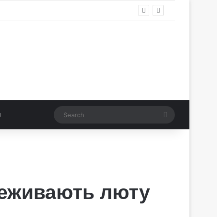
Search
реживають люту