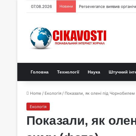
07.08.2026
Новини
Астрономи виявили що чорні
Головна
Технології
Наука
Штучний інт
Home
/
Екологія
/
Показали, як олені під Чорнобилем
Екологія
Показали, як оле