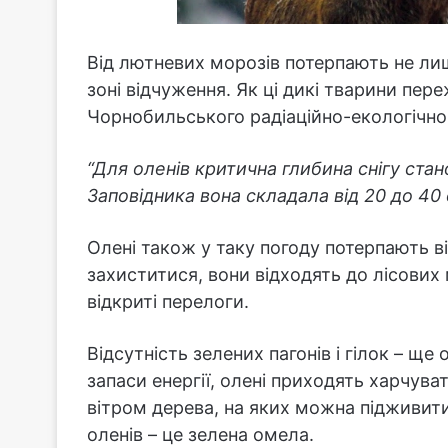
Від лютневих морозів потерпають не лиш
зоні відчуження. Як ці дикі тварини пе
Чорнобильського радіаційно-екологічног
“Для оленів критична глибина снігу стано
Заповідника вона складала від 20 до 40 
Олені також у таку погоду потерпають ві
захиститися, вони відходять до лісових 
відкриті перелоги.
Відсутність зелених пагонів і гілок – щ
запаси енергії, олені приходять харчува
вітром дерева, на яких можна підживити
оленів – це зелена омела.