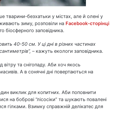
е тварини-безхатьки у містах, але й олені у
реживають зиму, розповіли на
Facebook-сторінці
о біосферного заповідника.
вить 40-50 см. У ці дні в різних частинах
сантиметрів”, –
кажуть екологи заповідника.
д вітру та снігопаду. Аби хоч якось
масивів. А в сонячні дні повертаються на
е один виклик для копитних. Аби поповнити
тися на боброві “лісосіки” та шукають повалені
ся гілками. Взимку справжній делікатес для