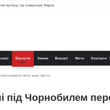
 діри викидають стільки ж речовини як поглинають
елект
Екологія
Земля
Всесвіт
Фото
Контакти
 переживають люту зиму (фото)
ні під Чорнобилем пе