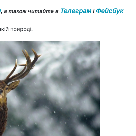
и
Телеграм
Фейсбук
, а також читайте в
і
кій природі.