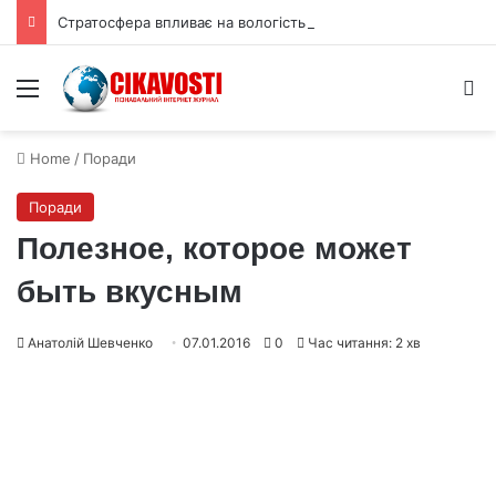
Стратосфера впливає на вологість ґрунту Євразії за кілька тижнів
Menu
S
Home
/
Поради
Поради
Полезное, которое может
быть вкусным
Анатолій Шевченко
07.01.2016
0
Час читання: 2 хв