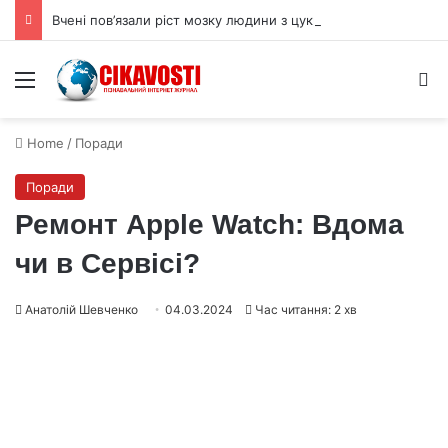
Вчені пов’язали ріст мозку людини з цукрами в раціоні
Menu
S
Home
/
Поради
Поради
Ремонт Apple Watch: Вдома
чи в Сервісі?
Анатолій Шевченко
04.03.2024
Час читання: 2 хв