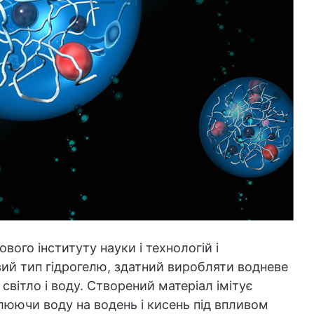
вого інституту науки і технологій і
вий тип гідрогелю, здатний виробляти водневе
вітло і воду. Створений матеріал імітує
юючи воду на водень і кисень під впливом