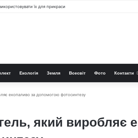
 «право-лівою» формою квітів лілій-метеликів
елект
Екологія
Земля
Всесвіт
Фото
Контакти
бляє екопаливо за допомогою фотосинтезу
гель, який виробляє 