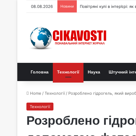
08.08.2026
Новини
Генетичний перемикач керує
Головна
Технології
Наука
Штучний інт
Home
/
Технології
/
Розроблено гідрогель, який виро
Технології
Розроблено гідро