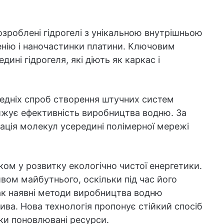
озроблені гідрогелі з унікальною внутрішньою
нію і наночастинки платини. Ключовим
ині гідрогеля, які діють як каркас і
едніх спроб створення штучних систем
ижує ефективність виробництва водню. За
зація молекул усередині полімерної мережі
ом у розвитку екологічно чистої енергетики.
ом майбутнього, оскільки під час його
ак наявні методи виробництва водню
ива. Нова технологія пропонує стійкий спосіб
ки поновлювані ресурси.