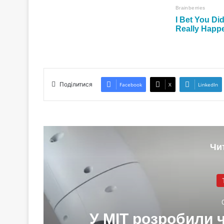
Поділитися
Facebook
X
LinkedIn
Чи
У MIT розробили 