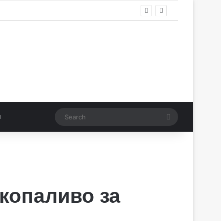
Search
екопаливо за