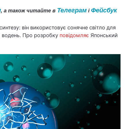
и
Телеграм
Фейсбук
, а також читайте в
і
синтезу: він використовує сонячне світло для
і водень. Про розробку
повідомляє
Японський