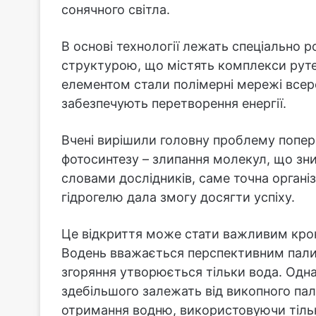
сонячного світла.
В основі технології лежать спеціально р
структурою, що містять комплекси руте
елементом стали полімерні мережі всеред
забезпечують перетворення енергії.
Вчені вирішили головну проблему попер
фотосинтезу – злипання молекул, що зн
словами дослідників, саме точна органі
гідрогелю дала змогу досягти успіху.
Це відкриття може стати важливим крок
Водень вважається перспективним палив
згоряння утворюється тільки вода. Одн
здебільшого залежать від викопного пал
отримання водню, використовуючи тіль