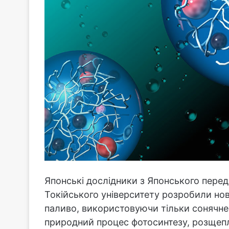
Японські дослідники з Японського передо
Токійського університету розробили но
паливо, використовуючи тільки сонячне с
природний процес фотосинтезу, розщепл