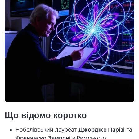
Що відомо коротко
Нобелівський лауреат
Джорджо Парізі
та
Франческо Зампоні
з Римського