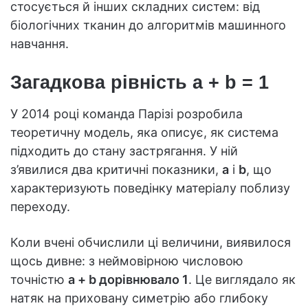
стосується й інших складних систем: від
біологічних тканин до алгоритмів машинного
навчання.
Загадкова рівність a + b = 1
У 2014 році команда Парізі розробила
теоретичну модель, яка описує, як система
підходить до стану застрягання. У ній
з’явилися два критичні показники,
a
і
b
, що
характеризують поведінку матеріалу поблизу
переходу.
Коли вчені обчислили ці величини, виявилося
щось дивне: з неймовірною числовою
точністю
a + b дорівнювало 1
. Це виглядало як
натяк на приховану симетрію або глибоку