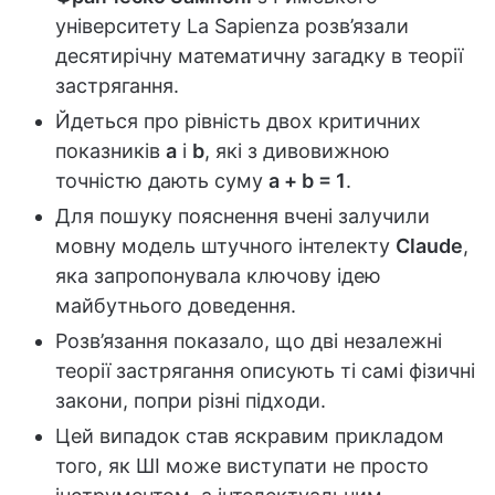
університету La Sapienza розв’язали
десятирічну математичну загадку в теорії
застрягання.
Йдеться про рівність двох критичних
показників
a
і
b
, які з дивовижною
точністю дають суму
a + b = 1
.
Для пошуку пояснення вчені залучили
мовну модель штучного інтелекту
Claude
,
яка запропонувала ключову ідею
майбутнього доведення.
Розв’язання показало, що дві незалежні
теорії застрягання описують ті самі фізичні
закони, попри різні підходи.
Цей випадок став яскравим прикладом
того, як ШІ може виступати не просто