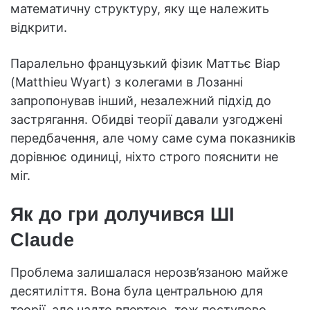
математичну структуру, яку ще належить
відкрити.
Паралельно французький фізик Маттьє Віар
(Matthieu Wyart) з колегами в Лозанні
запропонував інший, незалежний підхід до
застрягання. Обидві теорії давали узгоджені
передбачення, але чому саме сума показників
дорівнює одиниці, ніхто строго пояснити не
міг.
Як до гри долучився ШІ
Claude
Проблема залишалася нерозв’язаною майже
десятиліття. Вона була центральною для
теорії, але надто впертою, тож поступово