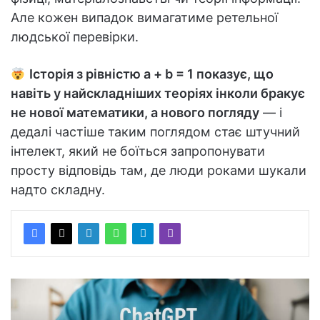
Але кожен випадок вимагатиме ретельної
людської перевірки.
Історія з рівністю a + b = 1 показує, що
навіть у найскладніших теоріях інколи бракує
не нової математики, а нового погляду
— і
дедалі частіше таким поглядом стає штучний
інтелект, який не боїться запропонувати
просту відповідь там, де люди роками шукали
надто складну.