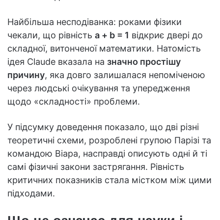
Найбільша несподіванка: роками фізики
чекали, що рівність
a + b = 1
відкриє двері до
складної, витонченої математики. Натомість
ідея Claude вказала на
значно простішу
причину
, яка довго залишалася непоміченою
через людські очікування та упередження
щодо «складності» проблеми.
У підсумку доведення показало, що дві різні
теоретичні схеми, розроблені групою Парізі та
командою Віара, насправді описують одні й ті
самі фізичні закони застрягання. Рівність
критичних показників стала містком між цими
підходами.