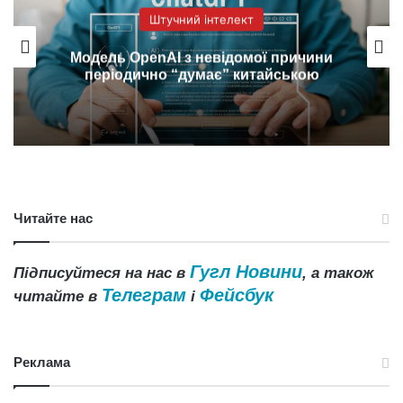
Штучний інтелект
Найбільший ризик штучного інтелекту
у вищій освіті полягає не в обмані, а в
руйнуванні самого навчання.
Читайте нас
Гугл Новини
Підписуйтеся на нас в
, а також
Телеграм
Фейсбук
читайте в
і
Реклама