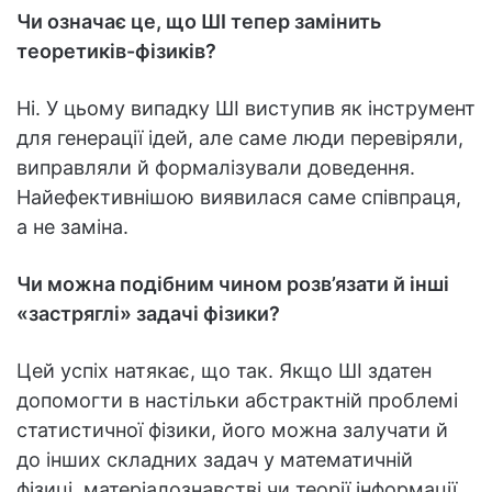
Чи означає це, що ШІ тепер замінить
теоретиків-фізиків?
Ні. У цьому випадку ШІ виступив як інструмент
для генерації ідей, але саме люди перевіряли,
виправляли й формалізували доведення.
Найефективнішою виявилася саме співпраця,
а не заміна.
Чи можна подібним чином розв’язати й інші
«застряглі» задачі фізики?
Цей успіх натякає, що так. Якщо ШІ здатен
допомогти в настільки абстрактній проблемі
статистичної фізики, його можна залучати й
до інших складних задач у математичній
фізиці, матеріалознавстві чи теорії інформації.