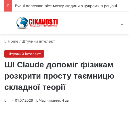
Вчені пов’язали ріст мозку людини з цукрами в раціоні
Menu
S
Home
/
Штучний інтелект
Штучний інтелект
ШІ Claude допоміг фізикам
розкрити просту таємницю
складної теорії
01.07.2026
Час читання: 4 хв