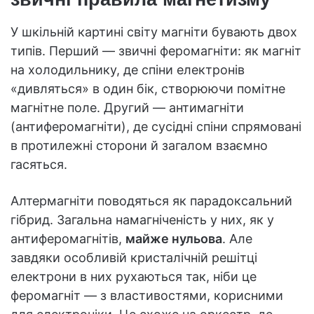
У шкільній картині світу магніти бувають двох
типів. Перший — звичні феромагніти: як магніт
на холодильнику, де спіни електронів
«дивляться» в один бік, створюючи помітне
магнітне поле. Другий — антимагніти
(антиферомагніти), де сусідні спіни спрямовані
в протилежні сторони й загалом взаємно
гасяться.
Алтермагніти поводяться як парадоксальний
гібрид. Загальна намагніченість у них, як у
антиферомагнітів,
майже нульова
. Але
завдяки особливій кристалічній решітці
електрони в них рухаються так, ніби це
феромагніт — з властивостями, корисними