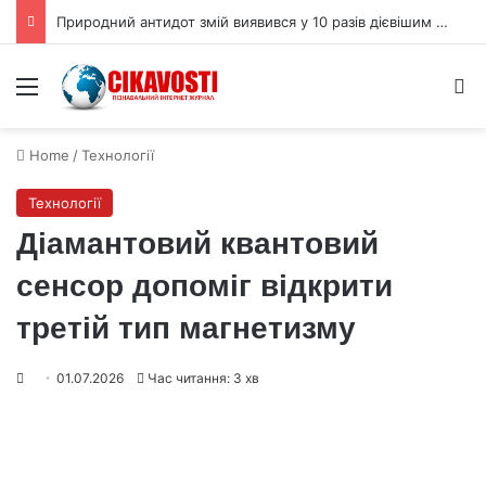
Природний антидот змій виявився у 10 разів дієвішим за сироватку
Menu
S
Home
/
Технології
Технології
Діамантовий квантовий
сенсор допоміг відкрити
третій тип магнетизму
01.07.2026
Час читання: 3 хв