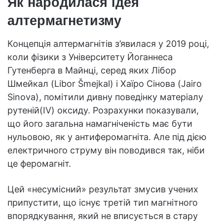
Як народилася ідея
алтермагнетизму
Концепція алтермагнітів з’явилася у 2019 році,
коли фізики з Університету Йоганнеса
Гутенберга в Майнці, серед яких Лібор
Шмейкал (Libor Šmejkal) і Хаїро Сінова (Jairo
Sinova), помітили дивну поведінку матеріалу
рутеній(IV) оксиду. Розрахунки показували,
що його загальна намагніченість має бути
нульовою, як у антиферомагніта. Але під дією
електричного струму він поводився так, ніби
це феромагніт.
Цей «несумісний» результат змусив учених
припустити, що існує третій тип магнітного
впорядкування, який не вписується в стару