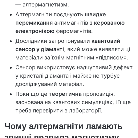
— алтермагнетизм.
Алтермагніти поєднують
швидке
перемикання
антимагнітів з
керованою
електронікою
феромагнітів.
Дослідники запропонували
квантовий
сенсор у діаманті
, який може виявляти ці
матеріали за їхнім магнітним «підписом».
Сенсор використовує надчутливий дефект
у кристалі діаманта і майже не турбує
досліджуваний матеріал.
Поки що це
теоретична
пропозиція,
заснована на квантових симуляціях, і її ще
треба перевірити в лабораторії.
Чому алтермагніти ламають
звичні правила магнетизму