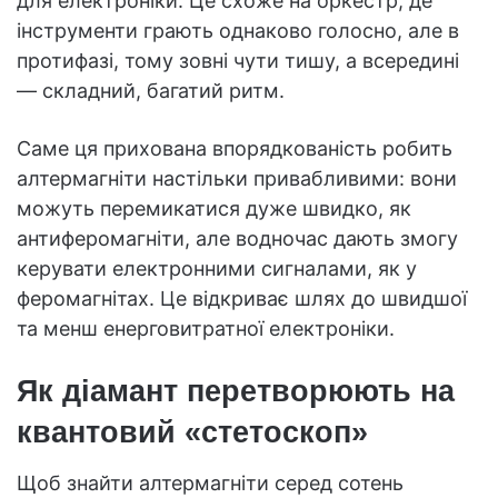
для електроніки. Це схоже на оркестр, де
інструменти грають однаково голосно, але в
протифазі, тому зовні чути тишу, а всередині
— складний, багатий ритм.
Саме ця прихована впорядкованість робить
алтермагніти настільки привабливими: вони
можуть перемикатися дуже швидко, як
антиферомагніти, але водночас дають змогу
керувати електронними сигналами, як у
феромагнітах. Це відкриває шлях до швидшої
та менш енерговитратної електроніки.
Як діамант перетворюють на
квантовий «стетоскоп»
Щоб знайти алтермагніти серед сотень