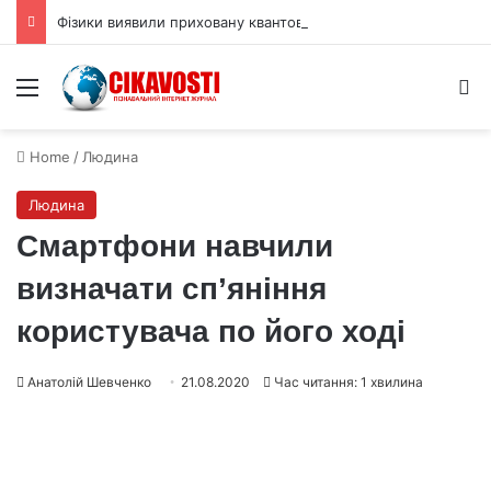
Фізики виявили приховану квантову структуру надпровідника NbSe₂
Menu
S
Home
/
Людина
Людина
Смартфони навчили
визначати сп’яніння
користувача по його ході
Анатолій Шевченко
21.08.2020
Час читання: 1 хвилина