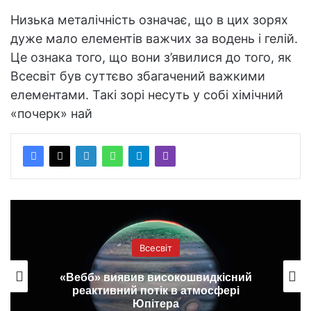
Низька металічність означає, що в цих зорях
дуже мало елементів важчих за водень і гелій.
Це ознака того, що вони з’явилися до того, як
Всесвіт був суттєво збагачений важкими
елементами. Такі зорі несуть у собі хімічний
«почерк» най
Всесвіт
«Вебб» виявив високошвидкісний
реактивний потік в атмосфері
Юпітера