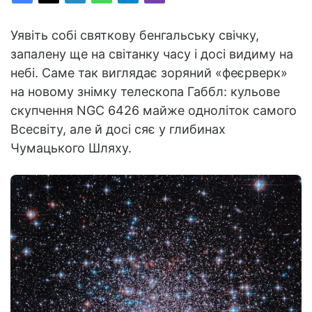
Уявіть собі святкову бенгальську свічку,
запалену ще на світанку часу і досі видиму на
небі. Саме так виглядає зоряний «феєрверк»
на новому знімку телескопа Габбл: кульове
скупчення NGC 6426 майже одноліток самого
Всесвіту, але й досі сяє у глибинах
Чумацького Шляху.