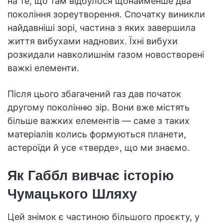
на те, що там відбулося щонайменше два
покоління зореутворення. Спочатку виникли
найдавніші зорі, частина з яких завершила
життя вибухами наднових. Їхні вибухи
розкидали навколишнім газом новостворені
важкі елементи.
Після цього збагачений газ дав початок
другому поколінню зір. Вони вже містять
більше важких елементів — саме з таких
матеріалів колись формуються планети,
астероїди й усе «тверде», що ми знаємо.
Як Габбл вивчає історію
Чумацького Шляху
Цей знімок є частиною більшого проєкту, у