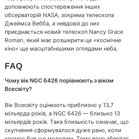
доповнюють спостереження інших
обсерваторій NASA, зокрема телескопа
Джеймса Вебба, а невдовзі до них
приєднається новий телескоп Nancy Grace
Roman, який має розширити це «космічне
кіно» ще масштабнішими оглядами неба.
FAQ
Чому вік NGC 6426 порівнюють з віком
Всесвіту?
Вік Всесвіту оцінюють приблизно у 13,7
мільярда років, а NGC 6426 — близько 13
мільярдів років. Така близькість означає, що
скупчення сформувалося дуже рано, коли
космос був ще молодим. Тому воно зберігає