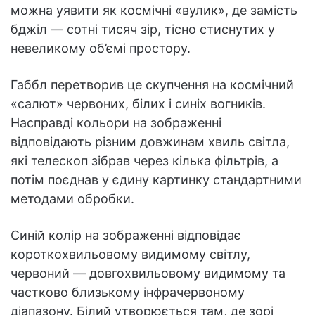
можна уявити як космічні «вулик», де замість
бджіл — сотні тисяч зір, тісно стиснутих у
невеликому об’ємі простору.
Габбл перетворив це скупчення на космічний
«салют» червоних, білих і синіх вогників.
Насправді кольори на зображенні
відповідають різним довжинам хвиль світла,
які телескоп зібрав через кілька фільтрів, а
потім поєднав у єдину картинку стандартними
методами обробки.
Синій колір на зображенні відповідає
короткохвильовому видимому світлу,
червоний — довгохвильовому видимому та
частково близькому інфрачервоному
діапазону. Білий утворюється там, де зорі