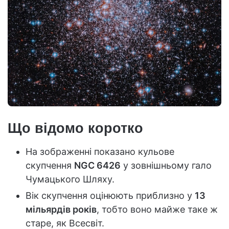
Що відомо коротко
На зображенні показано кульове
скупчення
NGC 6426
у зовнішньому гало
Чумацького Шляху.
Вік скупчення оцінюють приблизно у
13
мільярдів років
, тобто воно майже таке ж
старе, як Всесвіт.