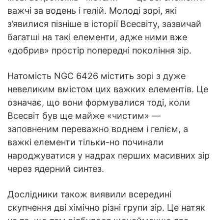
важчі за водень і гелій. Молоді зорі, які
з’явилися пізніше в історії Всесвіту, зазвичай
багатші на такі елементи, адже ними вже
«добрив» простір попередні покоління зір.
Натомість NGC 6426 містить зорі з дуже
невеликим вмістом цих важких елементів. Це
означає, що вони формувалися тоді, коли
Всесвіт був ще майже «чистим» —
заповненим переважно воднем і гелієм, а
важкі елементи тільки-но починали
народжуватися у надрах перших масивних зір
через ядерний синтез.
Дослідники також виявили всередині
скупчення дві хімічно різні групи зір. Це натяк