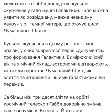
межах якого Габбл досліджує кульові
скупчення у гало нашої Галактики. Гало можна
уявити як розріджену, майже невидиму
«ауру» зір і темної матерії, що оточує диск
Чумацького Шляху.
Кульові скупчення в цьому регіоні — мов
архіви, у яких збереглися перші «документи»
про формування Галактики. Вимірюючи їхній
вік та хімічний склад, астрономи відтворюють,
як і коли наростав Чумацький Шлях, які
злиття та зіткнення з іншими галактиками він
пережив.
За більш ніж три десятиліття на орбіті
космічний телескоп Габбл докорінно змінив
наше розуміння Всесвіту. Його дані