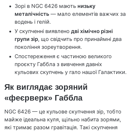
Зорі в NGC 6426 мають
низьку
металічність
— мало елементів важчих за
водень і гелій.
У скупченні виявлено
дві хімічно різні
групи зір
, що свідчить про принаймні два
покоління зореутворення.
Спостереження є частиною великого
проєкту Габбла з вивчення давніх
кульових скупчень у гало нашої Галактики.
Як виглядає зоряний
«феєрверк» Габбла
NGC 6426 — це кульове скупчення зір, тобто
майже ідеальна куля, щільно набита зорями,
які тримає разом гравітація. Такі скупчення