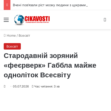
Вчені пов’язали ріст мозку людини з цукрами в раціоні
Menu
S
Home
/
Всесвіт
Всесвіт
Стародавній зоряний
«феєрверк» Габбла майже
одноліток Всесвіту
05.07.2026
Час читання: 3 хв