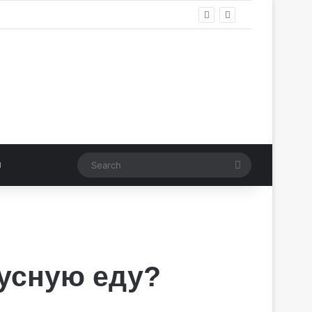
Search
кусную еду?