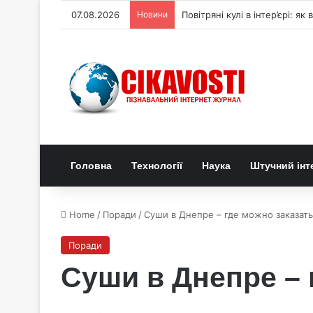
07.08.2026
Новини
Генетичний перемикач керує
Головна
Технології
Наука
Штучний інт
Home
/
Поради
/
Суши в Днепре – где можно заказать
Поради
Суши в Днепре – 