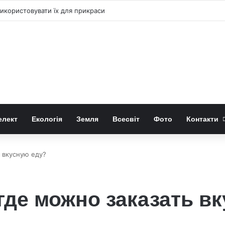
 «право-лівою» формою квітів лілій-метеликів
елект
Екологія
Земля
Всесвіт
Фото
Контакти
 вкусную еду?
где можно заказать в