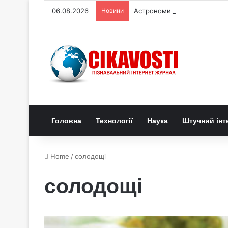
06.08.2026
Новини
Астрономи виявили що чорні
Головна
Технології
Наука
Штучний інт
Home
/
солодощі
солодощі