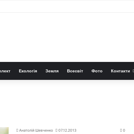
 діри викидають стільки ж речовини як поглинають
елект
Екологія
Земля
Всесвіт
Фото
Контакти
Анатолій Шевченко
07.12.2013
0