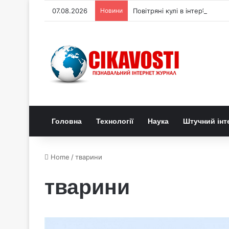
07.08.2026
Новини
Повітряні кулі в інтер’єрі: я
Головна
Технології
Наука
Штучний інт
Home
/
тварини
тварини