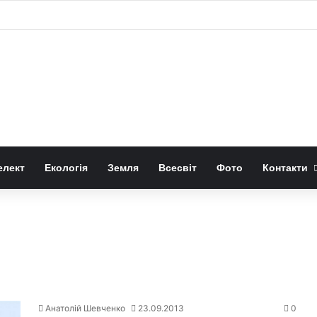
к використовувати їх для прикраси
елект
Екологія
Земля
Всесвіт
Фото
Контакти
Анатолій Шевченко
23.09.2013
0