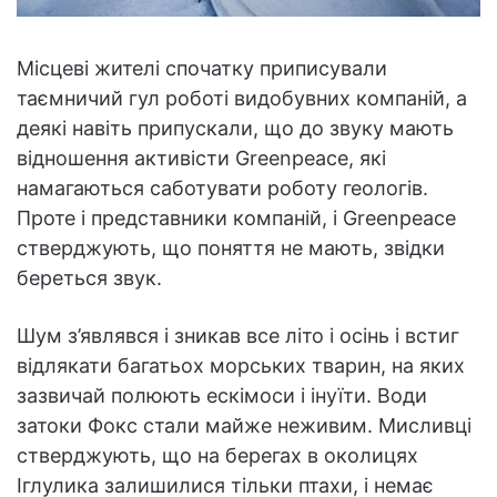
Місцеві жителі спочатку приписували
таємничий гул роботі видобувних компаній, а
деякі навіть припускали, що до звуку мають
відношення активісти Greenpeace, які
намагаються саботувати роботу геологів.
Проте і представники компаній, і Greenpeace
стверджують, що поняття не мають, звідки
береться звук.
Шум з’являвся і зникав все літо і осінь і встиг
відлякати багатьох морських тварин, на яких
зазвичай полюють ескімоси і інуїти. Води
затоки Фокс стали майже неживим. Мисливці
стверджують, що на берегах в околицях
Іглулика залишилися тільки птахи, і немає