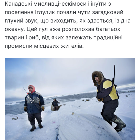
Канадські мисливці-ескімоси і інуїти з
поселення Іглулик почали чути загадковий
глухий звук, що виходить, як здається, із дна
океану. Цей гул вже розполохав багатьох
тварин і риб, від яких залежать традиційні
промисли місцевих жителів.