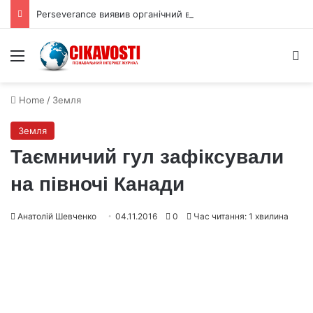
Perseverance виявив органічний вуглець під поверхнею Марса
Menu
S
Home
/
Земля
Земля
Таємничий гул зафіксували
на півночі Канади
Анатолій Шевченко
04.11.2016
0
Час читання: 1 хвилина