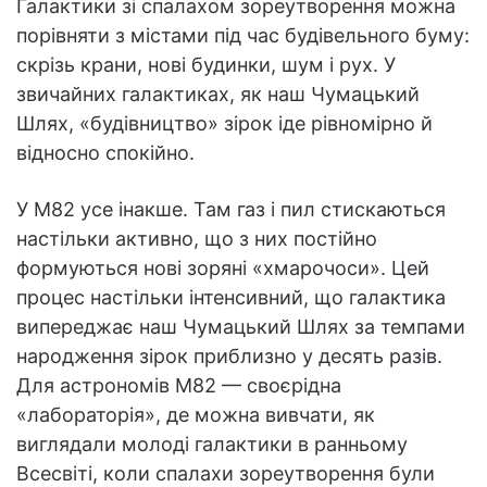
Галактики зі спалахом зореутворення можна
порівняти з містами під час будівельного буму:
скрізь крани, нові будинки, шум і рух. У
звичайних галактиках, як наш Чумацький
Шлях, «будівництво» зірок іде рівномірно й
відносно спокійно.
У M82 усе інакше. Там газ і пил стискаються
настільки активно, що з них постійно
формуються нові зоряні «хмарочоси». Цей
процес настільки інтенсивний, що галактика
випереджає наш Чумацький Шлях за темпами
народження зірок приблизно у десять разів.
Для астрономів M82 — своєрідна
«лабораторія», де можна вивчати, як
виглядали молоді галактики в ранньому
Всесвіті, коли спалахи зореутворення були