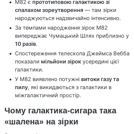
M82 є
прототиповою галактикою зі
спалахом зореутворення
— там зірки
народжуються надзвичайно інтенсивно.
За темпами народження зірок M82
випереджає Чумацький Шлях приблизно у
10 разів
.
Спостереження телескопа Джеймса Вебба
показали
мільйони зірок
усередині цієї
галактики.
У M82 виявлено потужні
витоки газу та
пилу
, які викидаються з галактики в
міжгалактичний простір.
Чому галактика-сигара така
«шалена» на зірки