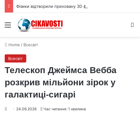
Фізики відтворили приховану 3D форму квантової хвильової функції
Menu
S
Home
/
Всесвіт
Всесвіт
Телескоп Джеймса Вебба
розкрив мільйони зірок у
галактиці-сигарі
24.06.2026
Час читання: 1 хвилина