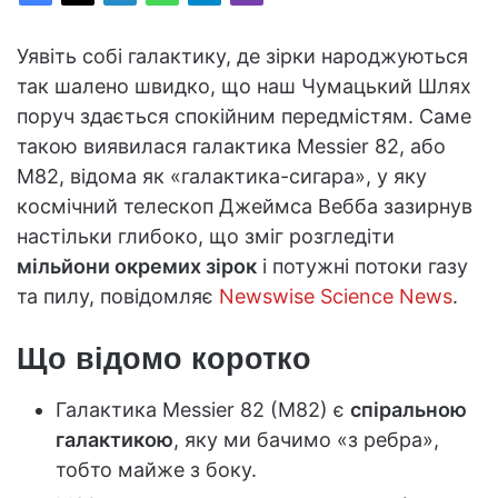
Уявіть собі галактику, де зірки народжуються
так шалено швидко, що наш Чумацький Шлях
поруч здається спокійним передмістям. Саме
такою виявилася галактика Messier 82, або
M82, відома як «галактика-сигара», у яку
космічний телескоп Джеймса Вебба зазирнув
настільки глибоко, що зміг розгледіти
мільйони окремих зірок
і потужні потоки газу
та пилу, повідомляє
Newswise Science News
.
Що відомо коротко
Галактика Messier 82 (M82) є
спіральною
галактикою
, яку ми бачимо «з ребра»,
тобто майже з боку.