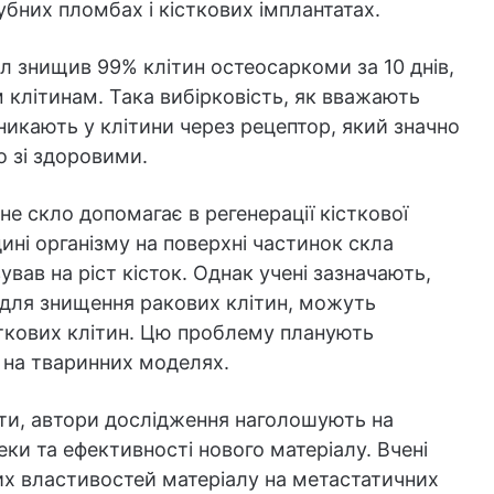
убних пломбах і кісткових імплантатах.
ал знищив 99% клітин остеосаркоми за 10 днів,
клітинам. Така вибірковість, як вважають
роникають у клітини через рецептор, який значно
о зі здоровими.
е скло допомагає в регенерації кісткової
ідині організму на поверхні частинок скла
вав на ріст кісток. Однак учені зазначають,
і для знищення ракових клітин, можуть
ткових клітин. Цю проблему планують
 на тваринних моделях.
ти, автори дослідження наголошують на
ки та ефективності нового матеріалу. Вчені
х властивостей матеріалу на метастатичних