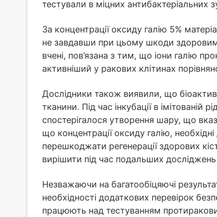
тестували в міцних антибактеріальних з
За концентрації оксиду галію 5% матері
не завдавши при цьому шкоди здоровим 
вчені, пов’язана з тим, що іони галію п
активніший у ракових клітинах порівнян
Дослідники також виявили, що біоактивн
тканини. Під час інкубації в імітованій р
спостерігалося утворення шару, що вказу
що концентрації оксиду галію, необхідн
перешкоджати регенерації здорових кіс
вирішити під час подальших досліджень
Незважаючи на багатообіцяючі результа
необхідності додаткових перевірок безпе
працюють над тестуванням протиракови