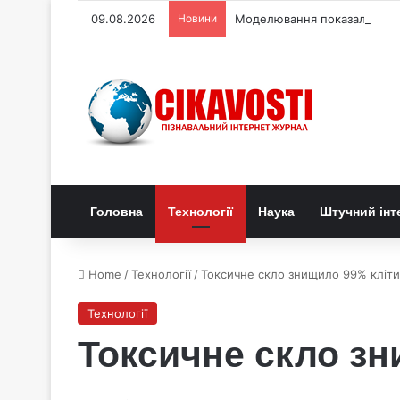
09.08.2026
Новини
Моделювання показало, як м
Головна
Технології
Наука
Штучний інт
Home
/
Технології
/
Токсичне скло знищило 99% кліти
Технології
Токсичне скло зн