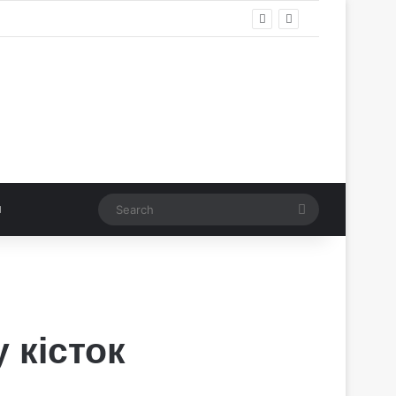
Search
 кісток