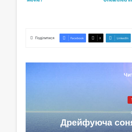
Поділитися
Facebook
X
LinkedIn
Чи
є,
Дрейфуюча соня