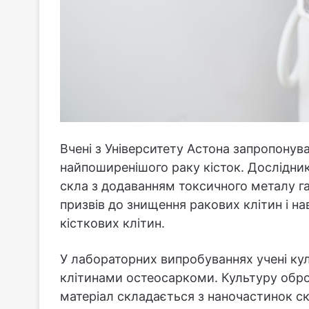
Вчені з Університету Астона запропонув
найпоширенішого раку кісток. Дослідник
скла з додаванням токсичного металу г
призвів до знищення ракових клітин і н
кісткових клітин.
У лабораторних випробуваннях учені кул
клітинами остеосаркоми. Культуру обр
матеріал складається з наночастинок ск