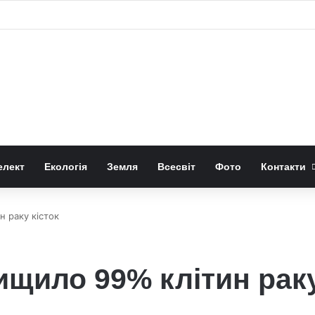
ікрогравітація змінює виробництво вуглепластику
елект
Екологія
Земля
Всесвіт
Фото
Контакти
н раку кісток
ищило 99% клітин раку