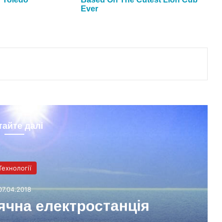
тайте далі
Технології
07.04.2018
чна електростанція