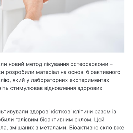
али новий метод лікування остеосаркоми –
и розробили матеріал на основі біоактивного
алію, який у лабораторних експериментах
авіть стимулював відновлення здорових
ьтивували здорові кісткові клітини разом із
обили галієвим біоактивним склом. Цей
ла, змішаних з металами. Біоактивне скло вже