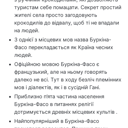
туристам себе помацати. Секрет простий
жителі села просто загодовують
крокодилів до відвалу, щоб ті не впадали
на людей.
З однієї з місцевих мов назва Буркіна-
Фасо перекладається як Країна чесних
людей.
Офіційною мовою Буркіна-Фасо є
французький, але на ньому говорять
далеко не всі. Тут в ходу безліч племінних
мов і діалектів, як і в сусідній Гані.
Приблизно п’ята частина населення
Буркіна-Фасо в питаннях релігії
дотримується древніх місцевих культів .
Найпопулярніший в Буркіна-Фасо