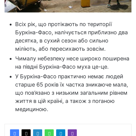
Всіх рік, що протікають по території
Буркіна-Фасо, налічується приблизно два
десятка, в сухий сезон або сильно
міліють, або пересихають зовсім.
Чималу небезпеку несе широко поширена
на півдні Буркіна-Фасо муха це-це.
У Буркіна-Фасо практично немає людей
старше 65 років їх частка зникаюче мала,
що пов’язано з низьким загальним рівнем
життя в цій країні, а також з поганою
медициною.