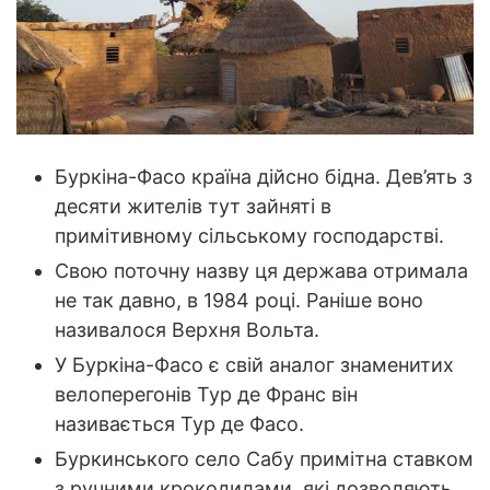
Буркіна-Фасо країна дійсно бідна. Дев’ять з
десяти жителів тут зайняті в
примітивному сільському господарстві.
Свою поточну назву ця держава отримала
не так давно, в 1984 році. Раніше воно
називалося Верхня Вольта.
У Буркіна-Фасо є свій аналог знаменитих
велоперегонів Тур де Франс він
називається Тур де Фасо.
Буркинського село Сабу примітна ставком
з ручними крокодилами, які дозволяють