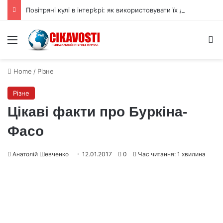
Повітряні кулі в інтер’єрі: як використовувати їх для прикраси
Menu
S
Home
/
Різне
Різне
Цікаві факти про Буркіна-
Фасо
Анатолій Шевченко
12.01.2017
0
Час читання: 1 хвилина