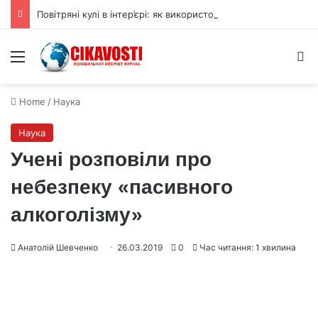
Повітряні кулі в інтер’єрі: як використовувати їх для прикраси
Menu
S
Home
/
Наука
Наука
Учені розповіли про
небезпеку «пасивного
алкоголізму»
Анатолій Шевченко
26.03.2019
0
Час читання: 1 хвилина