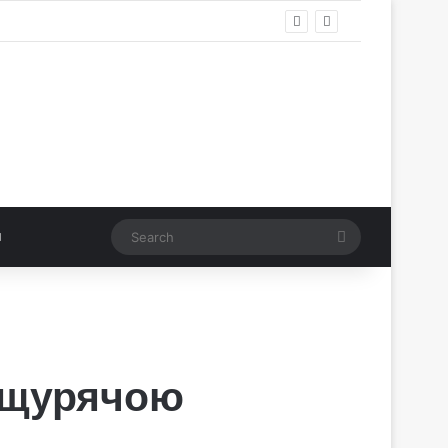
Search
в щурячою