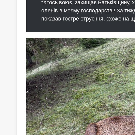
“Хтось воює, захищає Батьківщину, хт
оленів в моєму господарстві! За тиж
показав гостре отруєння, схоже на щ