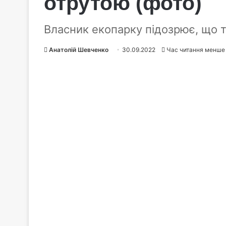
отрутою (фото)
Власник екопарку підозрює, що 
Анатолій Шевченко
30.09.2022
Час читання менше