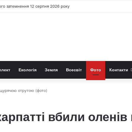
відомість є тканиною реальності
елект
Екологія
Земля
Всесвіт
Фото
Контакти
в щурячою отрутою (фото)
карпатті вбили олені