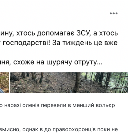
що наразі оленів перевели в менший вольєр
вмисно, однак в до правоохоронців поки не