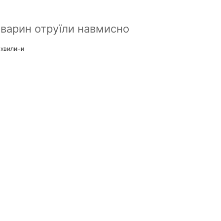
тварин отруїли навмисно
 хвилини