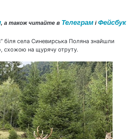
и
Телеграм
Фейсбук
, а також читайте в
і
в” біля села Синевирська Поляна знайшли
ю, схожою на щурячу отруту.