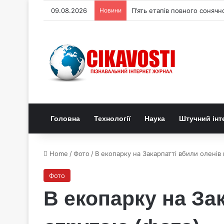
09.08.2026
Новини
Нейробіолог припускає що с
Головна
Технології
Наука
Штучний інт
Home
/
Фото
/
В екопарку на Закарпатті вбили олені
Фото
В екопарку на За