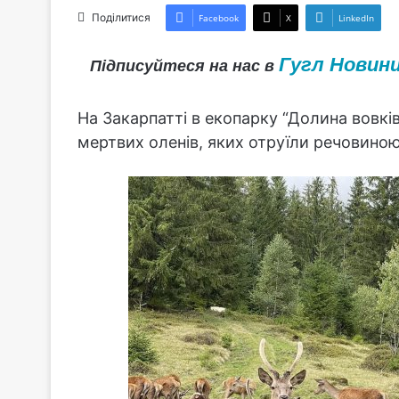
Поділитися
Facebook
X
LinkedIn
Гугл Новин
Підписуйтеся на нас в
На Закарпатті в екопарку “Долина вовкі
мертвих оленів, яких отруїли речовино