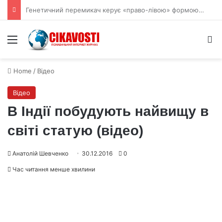
Вчені пов’язали ріст мозку людини з цукрами в раціоні
Menu
S
Home
/
Відео
Відео
В Індії побудують найвищу в
світі статую (відео)
Анатолій Шевченко
30.12.2016
0
Час читання менше хвилини