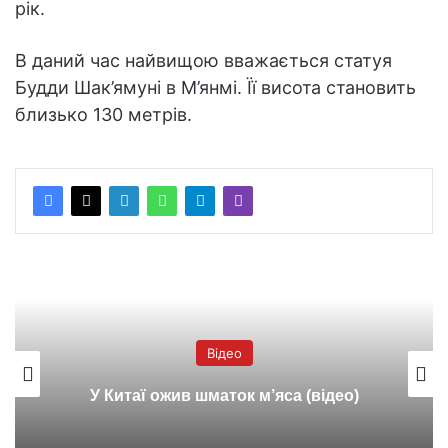
рік.
В даний час найвищою вважається статуя
Будди Шак’ямуні в М’янмі. Її висота становить
близько 130 метрів.
Відео
У Китаї ожив шматок м’яса (відео)