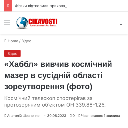
Фізики відтворили приховану 3D форму квантової хвильової функції
Menu
S
Home
/
Відео
Відео
«Хаббл» вивчив космічний
мазер в сусідній області
зореутворення (фото)
Космічний телескоп спостерігав за
протозоряним об'єктом OH 339.88-1.26.
Анатолій Шевченко
30.08.2023
0
Час читання: 1 хвилина