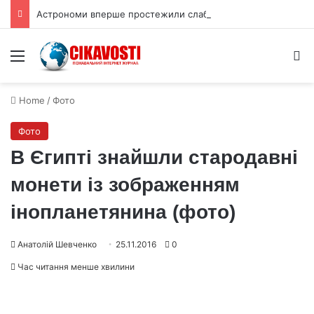
Астрономи вперше простежили слабкий спалах шокового прориву наднової
Menu
S
Home
/
Фото
Фото
В Єгипті знайшли стародавні
монети із зображенням
інопланетянина (фото)
Анатолій Шевченко
25.11.2016
0
Час читання менше хвилини