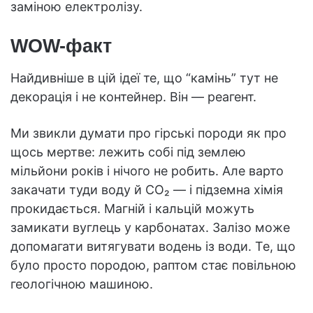
заміною електролізу.
WOW-факт
Найдивніше в цій ідеї те, що “камінь” тут не
декорація і не контейнер. Він — реагент.
Ми звикли думати про гірські породи як про
щось мертве: лежить собі під землею
мільйони років і нічого не робить. Але варто
закачати туди воду й CO₂ — і підземна хімія
прокидається. Магній і кальцій можуть
замикати вуглець у карбонатах. Залізо може
допомагати витягувати водень із води. Те, що
було просто породою, раптом стає повільною
геологічною машиною.