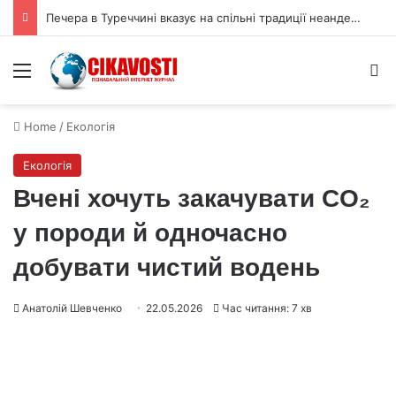
Печера в Туреччині вказує на спільні традиції неандертальців і людей
Menu
S
Home
/
Екологія
Екологія
Вчені хочуть закачувати CO₂
у породи й одночасно
добувати чистий водень
Анатолій Шевченко
22.05.2026
Час читання: 7 хв