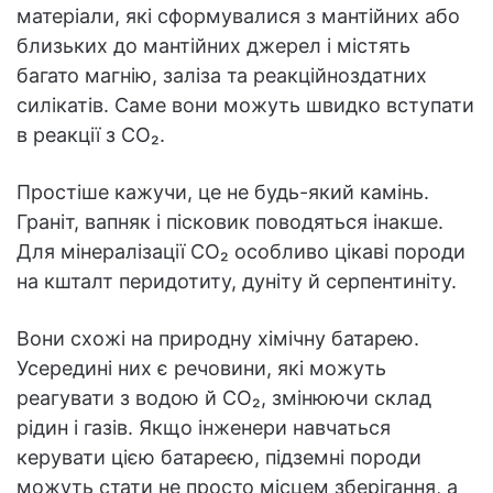
матеріали, які сформувалися з мантійних або
близьких до мантійних джерел і містять
багато магнію, заліза та реакційноздатних
силікатів. Саме вони можуть швидко вступати
в реакції з CO₂.
Простіше кажучи, це не будь-який камінь.
Граніт, вапняк і пісковик поводяться інакше.
Для мінералізації CO₂ особливо цікаві породи
на кшталт перидотиту, дуніту й серпентиніту.
Вони схожі на природну хімічну батарею.
Усередині них є речовини, які можуть
реагувати з водою й CO₂, змінюючи склад
рідин і газів. Якщо інженери навчаться
керувати цією батареєю, підземні породи
можуть стати не просто місцем зберігання, а