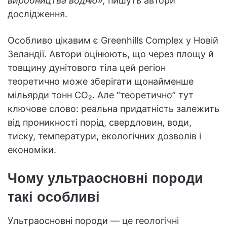
виробництва водню»,
пишуть автори
дослідження.
Особливо цікавим є Greenhills Complex у Новій
Зеландії. Автори оцінюють, що через площу й
товщину дунітового тіла цей регіон
теоретично може зберігати щонайменше
мільярди тонн CO₂. Але “теоретично” тут
ключове слово: реальна придатність залежить
від проникності порід, свердловин, води,
тиску, температури, екологічних дозволів і
економіки.
Чому ультраосновні породи
такі особливі
Ультраосновні породи — це геологічні