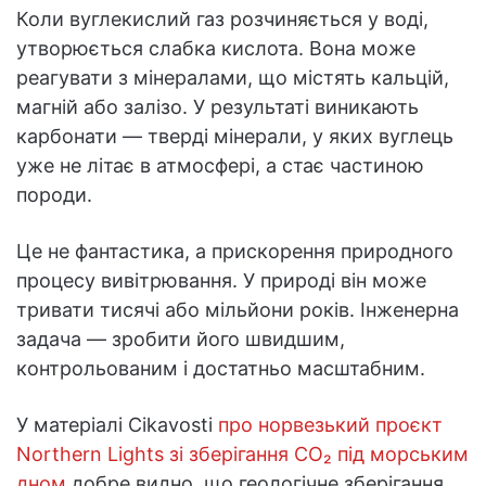
Коли вуглекислий газ розчиняється у воді,
утворюється слабка кислота. Вона може
реагувати з мінералами, що містять кальцій,
магній або залізо. У результаті виникають
карбонати — тверді мінерали, у яких вуглець
уже не літає в атмосфері, а стає частиною
породи.
Це не фантастика, а прискорення природного
процесу вивітрювання. У природі він може
тривати тисячі або мільйони років. Інженерна
задача — зробити його швидшим,
контрольованим і достатньо масштабним.
У матеріалі Cikavosti
про норвезький проєкт
Northern Lights зі зберігання CO₂ під морським
дном
добре видно, що геологічне зберігання