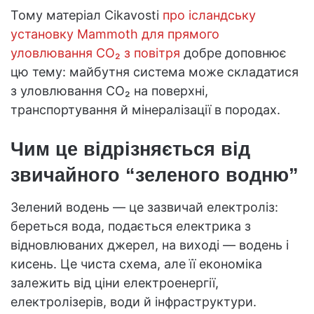
Тому матеріал Cikavosti
про ісландську
установку Mammoth для прямого
уловлювання CO₂ з повітря
добре доповнює
цю тему: майбутня система може складатися
з уловлювання CO₂ на поверхні,
транспортування й мінералізації в породах.
Чим це відрізняється від
звичайного “зеленого водню”
Зелений водень — це зазвичай електроліз:
береться вода, подається електрика з
відновлюваних джерел, на виході — водень і
кисень. Це чиста схема, але її економіка
залежить від ціни електроенергії,
електролізерів, води й інфраструктури.