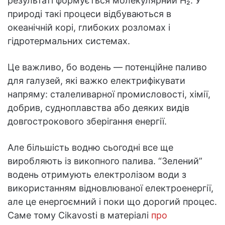
результаті формується молекулярний H₂. У
природі такі процеси відбуваються в
океанічній корі, глибоких розломах і
гідротермальних системах.
Це важливо, бо водень — потенційне паливо
для галузей, які важко електрифікувати
напряму: сталеливарної промисловості, хімії,
добрив, судноплавства або деяких видів
довгострокового зберігання енергії.
Але більшість водню сьогодні все ще
виробляють із викопного палива. “Зелений”
водень отримують електролізом води з
використанням відновлюваної електроенергії,
але це енергоємний і поки що дорогий процес.
Саме тому Cikavosti в матеріалі
про