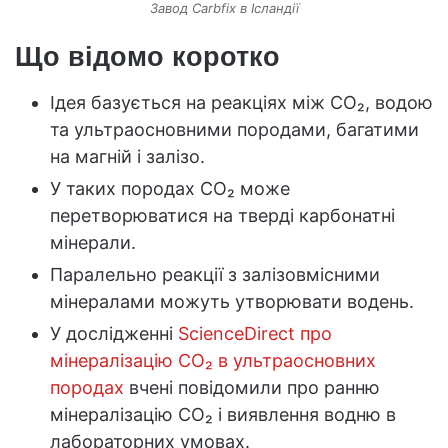
Завод Carbfix в Ісландії
Що відомо коротко
Ідея базується на реакціях між CO₂, водою
та ультраосновними породами, багатими
на магній і залізо.
У таких породах CO₂ може
перетворюватися на тверді карбонатні
мінерали.
Паралельно реакції з залізовмісними
мінералами можуть утворювати водень.
У дослідженні
ScienceDirect про
мінералізацію CO₂ в ультраосновних
породах
вчені повідомили про ранню
мінералізацію CO₂ і виявлення водню в
лабораторних умовах.