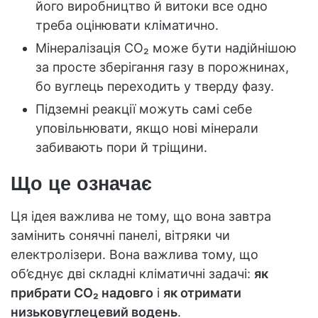
його виробництво й витоки все одно
треба оцінювати кліматично.
Мінералізація CO₂ може бути надійнішою
за просте зберігання газу в порожнинах,
бо вуглець переходить у тверду фазу.
Підземні реакції можуть самі себе
уповільнювати, якщо нові мінерали
забивають пори й тріщини.
Що це означає
Ця ідея важлива не тому, що вона завтра
замінить сонячні панелі, вітряки чи
електролізери. Вона важлива тому, що
об’єднує дві складні кліматичні задачі:
як
прибрати CO₂ надовго
і
як отримати
низьковуглецевий водень
.