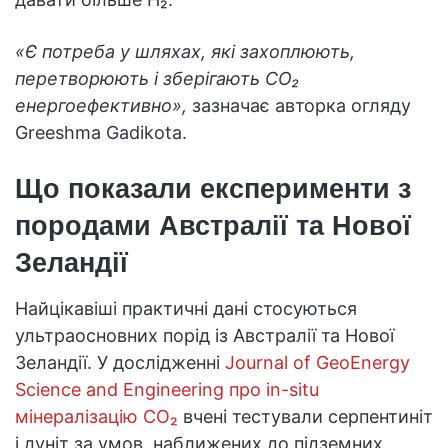
«Є потреба у шляхах, які захоплюють,
перетворюють і зберігають CO₂
енергоефективно»,
зазначає авторка огляду
Greeshma Gadikota.
Що показали експерименти з
породами Австралії та Нової
Зеландії
Найцікавіші практичні дані стосуються
ультраосновних порід із Австралії та Нової
Зеландії. У дослідженні
Journal of GeoEnergy
Science and Engineering про in-situ
мінералізацію CO₂
вчені тестували серпентиніт
і дуніт за умов, наближених до підземних