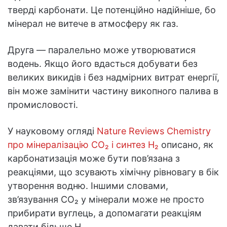
тверді карбонати. Це потенційно надійніше, бо
мінерал не витече в атмосферу як газ.
Друга — паралельно може утворюватися
водень. Якщо його вдасться добувати без
великих викидів і без надмірних витрат енергії,
він може замінити частину викопного палива в
промисловості.
У науковому огляді
Nature Reviews Chemistry
про мінералізацію CO₂ і синтез H₂
описано, як
карбонатизація може бути пов’язана з
реакціями, що зсувають хімічну рівновагу в бік
утворення водню. Іншими словами,
зв’язування CO₂ у мінерали може не просто
прибирати вуглець, а допомагати реакціям
давати більше H₂.