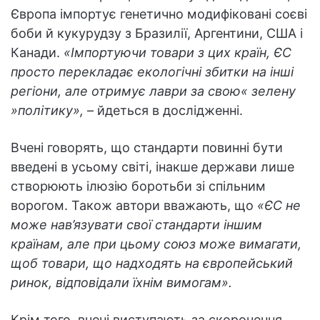
Європа імпортує генетично модифіковані соєві
боби й кукурудзу з Бразилії, Аргентини, США і
Канади.
«Імпортуючи товари з цих країн, ЄС
просто перекладає екологічні збитки на інші
регіони, але отримує лаври за свою« зелену
»політику»,
– йдеться в дослідженні.
Вчені говорять, що стандарти повинні бути
введені в усьому світі, інакше держави лише
створюють ілюзію боротьби зі спільним
ворогом. Також автори вважають, що
«ЄС не
може нав’язувати свої стандарти іншим
країнам, але при цьому союз може вимагати,
щоб товари, що надходять на європейський
ринок, відповідали їхнім вимогам».
Крім того, вчені виступають за скорочення