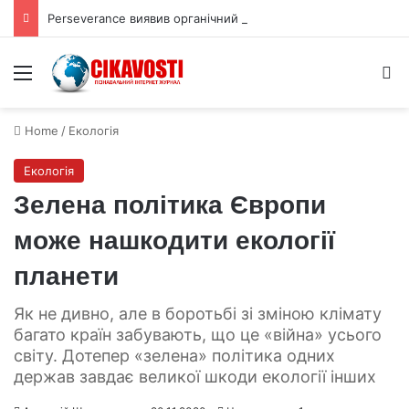
Perseverance виявив органічний вуглець під поверхнею Марса
Menu
S
Home
/
Екологія
Екологія
Зелена політика Європи
може нашкодити екології
планети
Як не дивно, але в боротьбі зі зміною клімату
багато країн забувають, що це «війна» усього
світу. Дотепер «зелена» політика одних
держав завдає великої шкоди екології інших