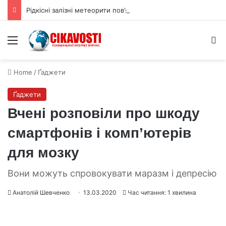
Рідкісні залізні метеорити пов’язали з ядром астероїда Вести
Menu
S
Home
/
Ґаджети
Ґаджети
Вчені розповіли про шкоду
смартфонів і комп’ютерів
для мозку
Вони можуть спровокувати маразм і депресію
Анатолій Шевченко
13.03.2020
Час читання: 1 хвилина