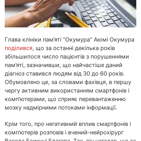
Глава клініки пам’яті “Окумура” Аюмі Окумура
поділився
, що за останні декілька років
збільшилося число пацієнтів з порушеннями
пам’яті, зазначивши, що найчастіше даний
діагноз ставився людям від 30 до 60 років.
Обумовлено це, за словами фахівця, в першу
чергу активним використанням смартфонів і
комп’ютерами, що сприяє перевантаженню
мозку надмірними потоками інформації.
Крім того, про негативний вплив смартфонів і
комп’ютерів розповів і вчений-нейрохірург
Васеда Есикуні Едагава. Так, він нагадав, що за