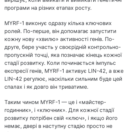
програми на різних етапах росту.
MYRF-1 виконує одразу кілька ключових
ролей. По-перше, він допомагає запустити
кожну нову «хвилю» активності генів. По-
друге, бере участь у своєрідній контрольно-
пропускній точці, яка позначає кінець кожної
стадії розвитку. Коли починається імпульс
експресії генів, MYRF-1 активує LIN-42, а вже
LIN-42 регулює, наскільки сильним буде цей
спалах і як довго він триватиме.
Таким чином MYRF-1 — це і «майстер-
годинник», і «ключник». Для кожної стадії
розвитку потрібен свій «ключ», і якщо його
немає, двері в наступну стадію просто не