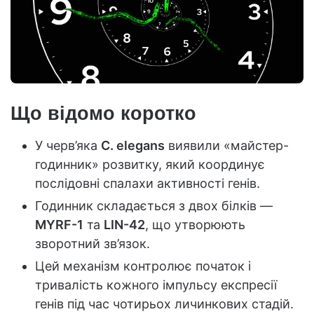
Що відомо коротко
У черв’яка
C. elegans
виявили «майстер-
годинник» розвитку, який координує
послідовні спалахи активності генів.
Годинник складається з двох білків —
MYRF-1
та
LIN-42
, що утворюють
зворотний зв’язок.
Цей механізм контролює початок і
тривалість кожного імпульсу експресії
генів під час чотирьох личинкових стадій.