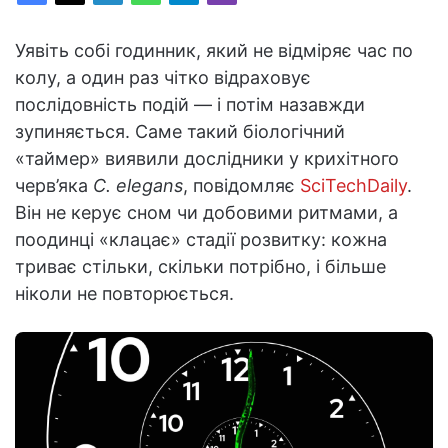
Уявіть собі годинник, який не відміряє час по
колу, а один раз чітко відраховує
послідовність подій — і потім назавжди
зупиняється. Саме такий біологічний
«таймер» виявили дослідники у крихітного
черв’яка
C. elegans
, повідомляє
SciTechDaily
.
Він не керує сном чи добовими ритмами, а
поодинці «клацає» стадії розвитку: кожна
триває стільки, скільки потрібно, і більше
ніколи не повторюється.