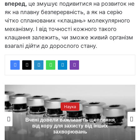
вперед,
це змушує подивитися на розвиток не
як на плавну безперервність, а як на серію
чітко спланованих «клацань» молекулярного
механізму. І від точності кожного такого
клацання залежить, чи зможе живий організм
взагалі дійти до дорослого стану.
аука
Наука
ажливість щеплення
Вчені з’ясували, що
захисту від інших
сяйво З
орювань