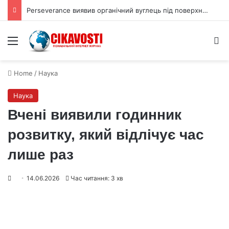
Perseverance виявив органічний вуглець під поверхнею Марса
Menu
S
Home
/
Наука
Наука
Вчені виявили годинник
розвитку, який відлічує час
лише раз
14.06.2026
Час читання: 3 хв