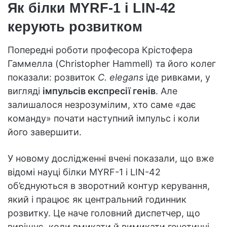
Як білки MYRF-1 і LIN-42
керують розвитком
Попередні роботи професора Крістофера
Гаммелла (Christopher Hammell) та його колег
показали: розвиток
C. elegans
іде ривками, у
вигляді
імпульсів експресії генів
. Але
залишалося незрозумілим, хто саме «дає
команду» почати наступний імпульс і коли
його завершити.
У новому дослідженні вчені показали, що вже
відомі науці білки MYRF-1 і LIN-42
об’єднуються в зворотний контур керування,
який і працює як центральний годинник
розвитку. Це наче головний диспетчер, що
вирішує, коли вмикати й вимикати генетичні