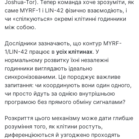
Joshua-Tor). Тепер команда хоче зрозуміти, як
саме MYRF-1 і LIN-42 фізично взаємодіють, і
чи «спілкуються» окремі клітинні годинники
між собою.
Дослідники зазначають, що контур MYRF-
1/LIN-42 працює в
усіх клітинах
. У
нормальному розвитку їхні незалежні
годинники виглядають ідеально
синхронізованими. Це породжує важливе
запитання: чи координують вони один одного,
чи просто йдуть за однією внутрішньою
програмою без прямого обміну сигналами?
Розкриття цього механізму може дати глибше
розуміння того, як клітини ростуть,
диференціюються й узгоджено проходять