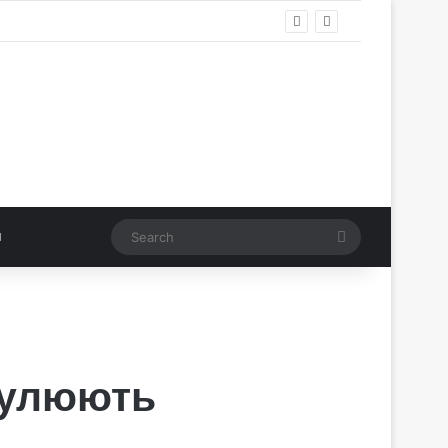
Search
имулюють