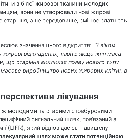
літини з білої жирової тканини молодих
мцям, вони не утворювали нові жирові
с старіння, а не середовище, змінює здатність
креслює значення цього відкриття:
“З віком
 жирові відкладення, навіть якщо їхня маса
и, що старіння викликає появу нового типу
 масове виробництво нових жирових клітин в
 перспективи лікування
 між молодими та старими стовбуровими
пецифічний сигнальний шлях, пов’язаний з
ії (LIFR), який відповідає за підвищену
олекулярний шлях може стати потенційною