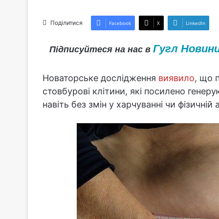
Поділитися
Facebook
X
LinkedIn
Гугл Новин
Підписуйтеся на нас в
Новаторське дослідження
виявило
, що 
стовбурові клітини, які посилено генеру
навіть без змін у харчуванні чи фізичній