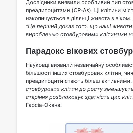
Дослідники виявили особливий тип стов
преадипоцитами (CP-As). Ці клітини міст
накопичується в ділянці живота з віком
“Це перший доказ того, що наші животи
виробленню стовбуровими клітинами но
Парадокс вікових стовбур
Науковці виявили незвичайну особливіст
більшості інших стовбурових клітин, чи
преадипоцити стають більш активними
стовбурових клітин до росту зменшуєтьс
старіння розблоковує здатність цих клі
Гарсіа-Окана.