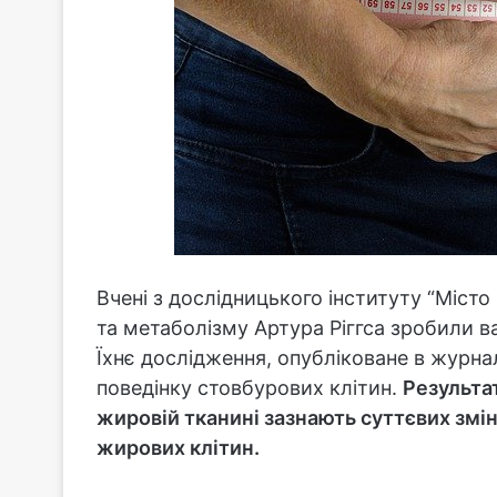
Вчені з дослідницького інституту “Місто 
та метаболізму Артура Ріггса зробили ва
Їхнє дослідження, опубліковане в журнал
поведінку стовбурових клітин.
Результат
жировій тканині зазнають суттєвих змін
жирових клітин.