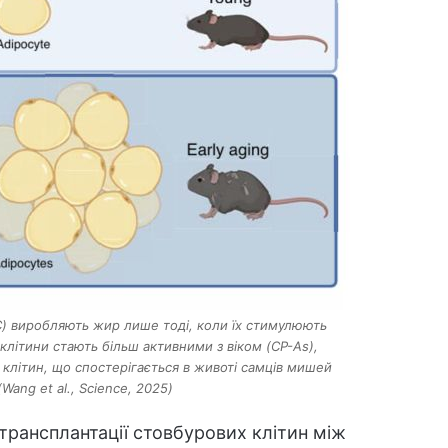
) виробляють жир лише тоді, коли їх стимулюють
 клітини стають більш активними з віком (CP-As),
клітин, що спостерігається в животі самців мишей
(Wang et al., Science, 2025)
рансплантації стовбурових клітин між