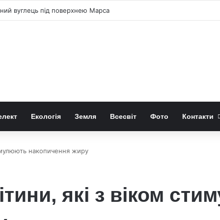
чний вуглець під поверхнею Марса
елект
Екологія
Земля
Всесвіт
Фото
Контакти
тимулюють накопичення жиру
ітини, які з віком ст