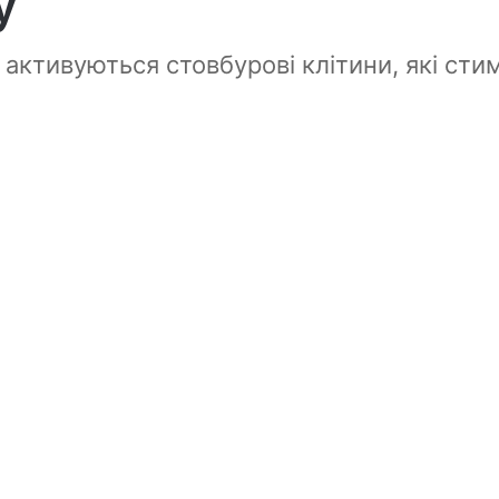
у
 активуються стовбурові клітини, які сти