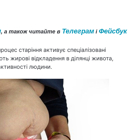
и
Телеграм
Фейсбук
, а також читайте в
і
процес старіння активує спеціалізовані
ють жирові відкладення в ділянці живота,
 активності людини.