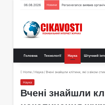
06.08.2026
Новини
Perseverance виявив органі
Головна
Технології
Наука
Штучний інт
Home
/
Наука
/
Вчені знайшли клітини, які з віком с
Наука
Вчені знайшли кл