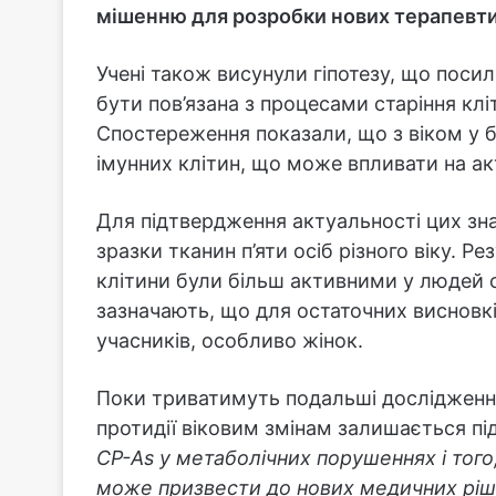
мішенню для розробки нових терапевти
Учені також висунули гіпотезу, що поси
бути пов’язана з процесами старіння клі
Спостереження показали, що з віком у б
імунних клітин, що може впливати на ак
Для підтвердження актуальності цих зн
зразки тканин п’яти осіб різного віку. Р
клітини були більш активними у людей с
зазначають, що для остаточних висновкі
учасників, особливо жінок.
Поки триватимуть подальші дослідженн
протидії віковим змінам залишається пі
CP-As у метаболічних порушеннях і того, 
може призвести до нових медичних ріш