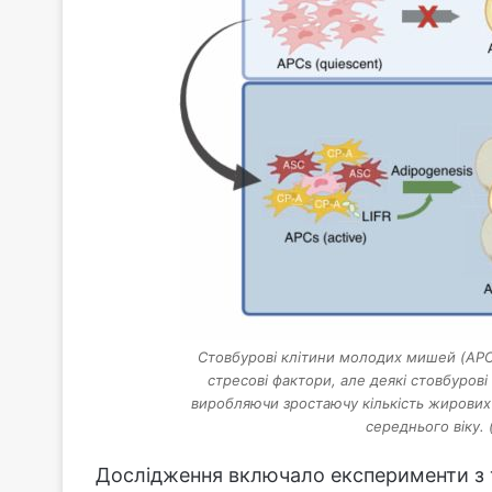
Стовбурові клітини молодих мишей (APC
стресові фактори, але деякі стовбурові
виробляючи зростаючу кількість жирових 
середнього віку. 
Дослідження включало експерименти з т