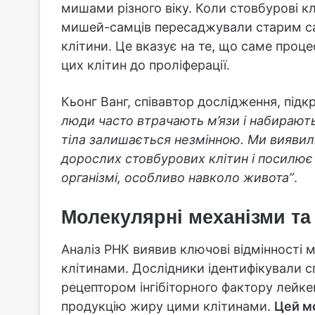
мишами різного віку. Коли стовбурові к
мишей-самців пересаджували старим са
клітини. Це вказує на те, що саме проце
цих клітин до проліферації.
Кьонг Ванг, співавтор дослідження, під
люди часто втрачають м’язи і набирають
тіла залишається незмінною. Ми виявил
дорослих стовбурових клітин і посилює
організмі, особливо навколо живота”
.
Молекулярні механізми та
Аналіз РНК виявив ключові відмінності
клітинами. Дослідники ідентифікували с
рецептором інгібіторного фактору лейкем
продукцію жиру цими клітинами.
Цей м