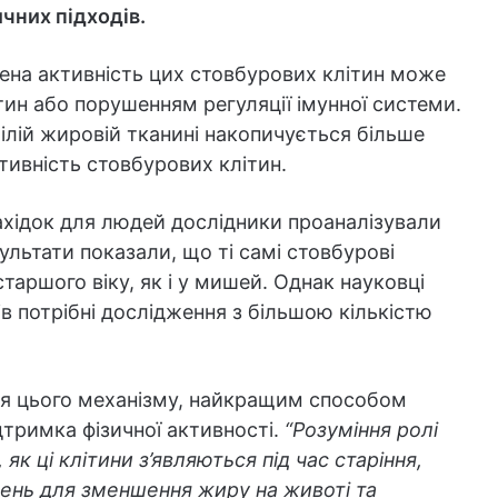
чних підходів.
лена активність цих стовбурових клітин може
тин або порушенням регуляції імунної системи.
ілій жировій тканині накопичується більше
тивність стовбурових клітин.
ахідок для людей дослідники проаналізували
езультати показали, що ті самі стовбурові
таршого віку, як і у мишей. Однак науковці
в потрібні дослідження з більшою кількістю
я цього механізму, найкращим способом
дтримка фізичної активності.
“Розуміння ролі
як ці клітини з’являються під час старіння,
ень для зменшення жиру на животі та