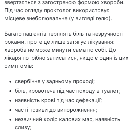
звертається з загостреною формою хвороби.
Під час огляду проктолог використовує
місцеве знеболювальне (у вигляді гелю).
Багато пацієнтів терплять біль та незручності
роками, проте це лише затягує лікування:
хвороба не може минути сама по собі. До
лікаря потрібно записатися, якщо є один із цих
симптомів:
свербіння у задньому проході;
біль, кровотеча під час походу в туалет;
наявність крові під час дефекації;
часті позиви до випорожнення;
незвичний колір калових мас, наявність
слизу;