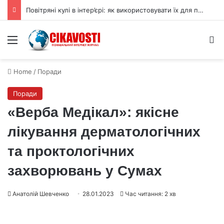
Повітряні кулі в інтер’єрі: як використовувати їх для прикраси
Menu
S
Home
/
Поради
Поради
«Верба Медікал»: якісне
лікування дерматологічних
та проктологічних
захворювань у Сумах
Анатолій Шевченко
28.01.2023
Час читання: 2 хв