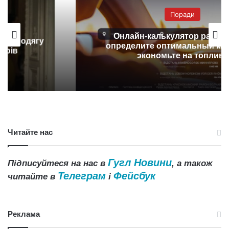
Поради
Онлайн-калькулятор расстояний:
определите оптимальный маршрут и
экономьте на топливе
Читайте нас
Гугл Новини
Підписуйтеся на нас в
, а також
Телеграм
Фейсбук
читайте в
і
Реклама