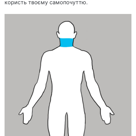
користь твоєму самопочуттю.