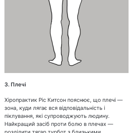
3. Плечі
Хіропрактик Ріс Китсон пояснює, що плечі —
зона, куди лягає вся відповідальність і
піклування, які супроводжують людину.
Найкращий засіб проти болю в плечах —
розділити тягар турбот з близькими,