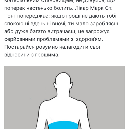
матеріальним становищем, не дивуйся, що
поперек частенько болить. Лікар Марк Ст.
Тонг попереджає: якщо гроші не дають тобі
спокою ні вдень ні вночі, ти мало заробляєш
або дуже багато витрачаєш, це загрожує
серйозними проблемами зі здоров’ям.
Постарайся розумно налагодити свої
відносини з грошима.