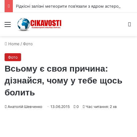
Рідкісні залізні метеорити пов’язали з ядром астероїда Вести
Menu
S
Home
/
Фото
Фото
Всьому є своя причина:
дізнайся, чому у тебе щось
болить
Анатолій Шевченко
13.06.2015
0
Час читання: 2 хв