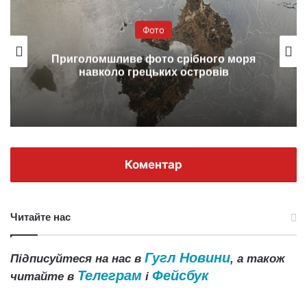
Фото
Дивні пагорби Міма Маундс (фото)
Коментар
Читайте нас
Гугл Новини
Підписуйтеся на нас в
, а також
Телеграм
Фейсбук
читайте в
і