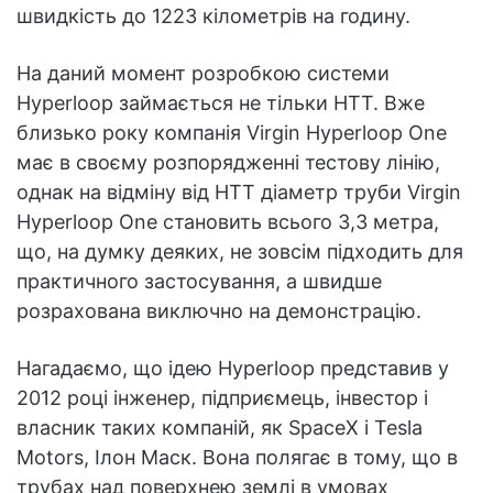
швидкість до 1223 кілометрів на годину.
На даний момент розробкою системи
Hyperloop займається не тільки HTT. Вже
близько року компанія Virgin Hyperloop One
має в своєму розпорядженні тестову лінію,
однак на відміну від HTT діаметр труби Virgin
Hyperloop One становить всього 3,3 метра,
що, на думку деяких, не зовсім підходить для
практичного застосування, а швидше
розрахована виключно на демонстрацію.
Нагадаємо, що ідею Hyperloop представив у
2012 році інженер, підприємець, інвестор і
власник таких компаній, як SpaceX і Tesla
Motors, Ілон Маск. Вона полягає в тому, що в
трубах над поверхнею землі в умовах