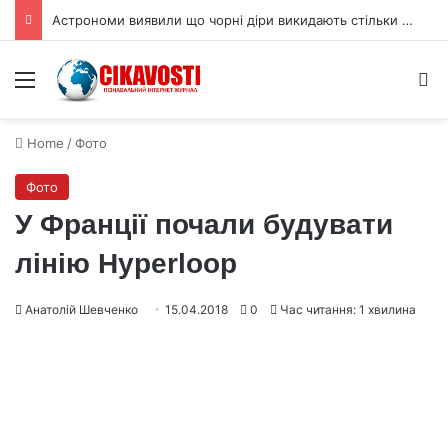
Астрономи виявили що чорні діри викидають стільки ж речовини як поглинають
Menu
S
Home
/
Фото
Фото
У Франції почали будувати
лінію Hyperloop
Анатолій Шевченко
15.04.2018
0
Час читання: 1 хвилина