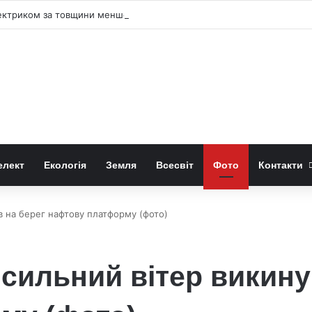
лектриком за товщини менше 3 нм
елект
Екологія
Земля
Всесвіт
Фото
Контакти
в на берег нафтову платформу (фото)
 сильний вітер викину