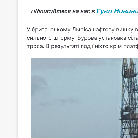
Гугл Новин
Підписуйтеся на нас в
У британському Льюіса нафтову вишку ва
сильного шторму. Бурова установка сіла
троса. В результаті події ніхто крім пл