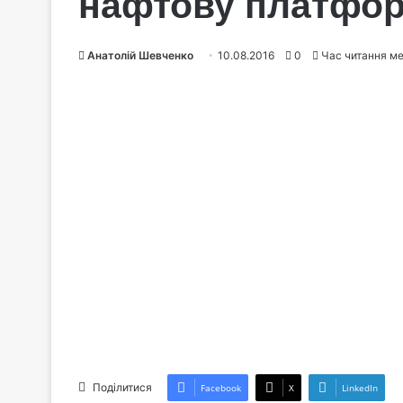
нафтову платфор
Анатолій Шевченко
10.08.2016
0
Час читання м
Поділитися
Facebook
X
LinkedIn