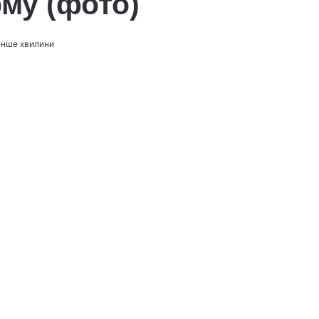
му (фото)
енше хвилини