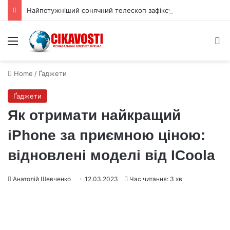
Найпотужніший сонячний телескоп зафіксував тисячі міні‑вихорів на Сонці
Menu
S
Home
/
Ґаджети
Ґаджети
Як отримати найкращий
iPhone за приємною ціною:
відновлені моделі від ICoola
Анатолій Шевченко
12.03.2023
Час читання: 3 хв