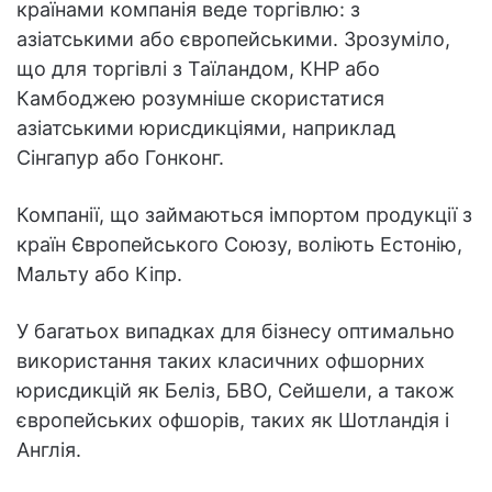
країнами компанія веде торгівлю: з
азіатськими або європейськими. Зрозуміло,
що для торгівлі з Таїландом, КНР або
Камбоджею розумніше скористатися
азіатськими юрисдикціями, наприклад
Сінгапур або Гонконг.
Компанії, що займаються імпортом продукції з
країн Європейського Союзу, воліють Естонію,
Мальту або Кіпр.
У багатьох випадках для бізнесу оптимально
використання таких класичних офшорних
юрисдикцій як Беліз, БВО, Сейшели, а також
європейських офшорів, таких як Шотландія і
Англія.