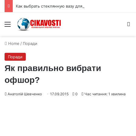
Как выбрать стеклянную вазу для букета: высота, форма и размер горлышка
Menu
S
Home
/
Поради
Поради
Як правильно вибрати
офшор?
Анатолій Шевченко
17.09.2015
0
Час читання: 1 хвилина